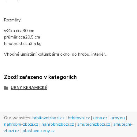
Rozměry:
výška:
cca
30 cm
průměr
:
cca
20,5 cm
hmotnost
:
cca
3,5 kg
Vhodné umístění kolumbární okno, do hrobu, interiér.
Zboží zařazeno v kategoriích
URNY KERAMICKÉ
Our websites:
hrbitovnizbozi.cz
|
hrbitovni.cz
|
urna.cz
|
urny.eu
|
nahrobni-zbozi.cz
|
nahrobnizbozi.cz
|
smutecnizbozi.cz
|
smutecni-
zbozi.cz
|
plastove-urny.cz