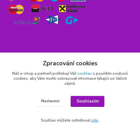
Rychlý kontakt
Zpracování cookies
776 75 93 75
Náš e-shop a partneři potřebují Váš
souhlas
s použitím souborů
cookies, aby Vám mohli zobrazovat informace týkající se Vašich
Po - Pá 9,00 - 15,00 hod.
zájmů.
obchod(zavináč)hrbitovnizbozi.cz
Souhlasím
Nastavení
Souhlas můžete odmítnout
zde
.
Copyright © 2011 - 2026