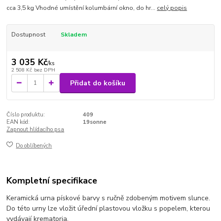
cca 3,5 kg Vhodné umístění kolumbární okno, do hr...
celý popis
Dostupnost
Skladem
3 035 Kč
/
ks
2 508 Kč
bez DPH
Přidat do košíku
Číslo produktu:
409
EAN kód:
19sonne
Zapnout hlídacího psa
Do oblíbených
Kompletní specifikace
Keramická urna pískové barvy s ručně zdobeným motivem slunce.
Do této urny lze vložit úřední plastovou vložku s popelem, kterou
vydávají krematoria.