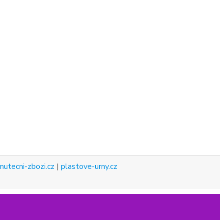
mutecni-zbozi.cz
|
plastove-urny.cz