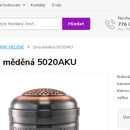
e hodnocení
Kontakty
O nás
Nevíte
Hledat
776 
Po - P
URNY MĚDĚNÉ
Urna měděná 5020AKU
a měděná 5020AKU
Krásná
barven
kterou
výška:
Dos