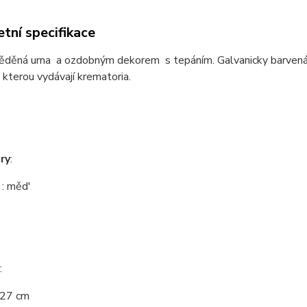
tní specifikace
děná urna a ozdobným dekorem s tepáním. Galvanicky barvená. D
kterou vydávají krematoria.
ry
:
: měd'
:
27 cm