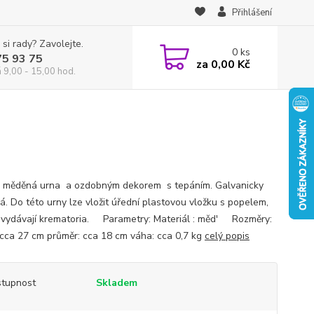
Přihlášení
 si rady? Zavolejte.
0
ks
75 93 75
za
0,00 Kč
á 9,00 - 15,00 hod.
 měděná urna a ozdobným dekorem s tepáním. Galvanicky
á. Do této urny lze vložit úřední plastovou vložku s popelem,
 vydávají krematoria. Parametry: Materiál : měd' Rozměry:
 cca 27 cm průměr: cca 18 cm váha: cca 0,7 kg
celý popis
tupnost
Skladem