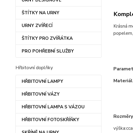
URNY DESIGNOVÉ
ŠTÍTKY NA URNY
Komple
URNY ZVÍŘECÍ
Krásná mě
popelem, 
ŠTÍTKY PRO ZVÍŘÁTKA
PRO POHŘEBNÍ SLUŽBY
Hřbitovní doplňky
Paramet
Materiál
HŘBITOVNÍ LAMPY
HŘBITOVNÍ VÁZY
HŘBITOVNÍ LAMPA S VÁZOU
Rozměry
HŘBITOVNÍ FOTOSKŘÍŇKY
výška:
cca
SKŘÍNĚ NA URNY