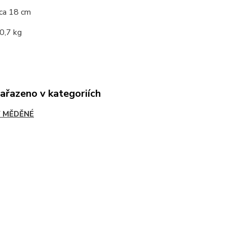
cca
18 cm
 0,7 kg
zařazeno v kategoriích
 MĚDĚNÉ