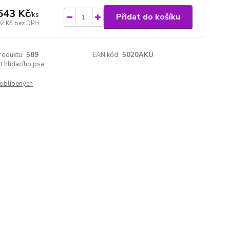
543 Kč
/
ks
Přidat do košíku
02 Kč
bez DPH
roduktu:
589
EAN kód:
5020AKU
 hlídacího psa
oblíbených