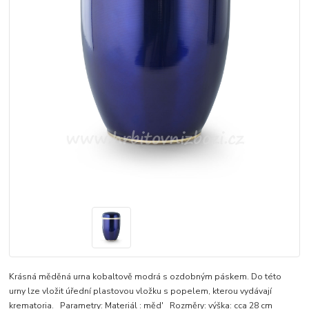
Krásná měděná urna kobaltově modrá s ozdobným páskem. Do této
urny lze vložit úřední plastovou vložku s popelem, kterou vydávají
krematoria. Parametry: Materiál : měd' Rozměry: výška: cca 28 cm