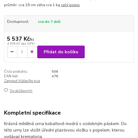
průměr: cca 18 cm váha:cca 1 kg
celý popis
Dostupnost
cca do 7 dnů
5 537 Kč
/
ks
4 576 Kč
bez DPH
Přidat do košíku
Číslo produktu:
506
EAN kód:
476
Zapnout hlídacího psa
Do oblíbených
Kompletní specifikace
Krásná měděná urna kobaltově modrá s ozdobným páskem. Do
této urny lze vložit úřední plastovou vložku s popelem, kterou
vydávají krematoria.