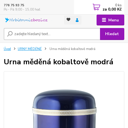
0
ks
776 75 93 75
za
0,00 Kč
Po - Pá 9,00 - 15,00 hod.
Menu
Hledat
Úvod
URNY MĚDĚNÉ
Urna měděná kobaltově modrá
Urna měděná kobaltově modrá