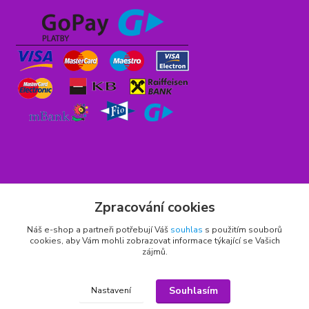
Rychlý kontakt
Zpracování cookies
776 75 93 75
Náš e-shop a partneři potřebují Váš
souhlas
s použitím souborů
cookies, aby Vám mohli zobrazovat informace týkající se Vašich
Po - Pá 9,00 - 15,00 hod.
zájmů.
obchod(zavináč)hrbitovnizbozi.cz
Souhlasím
Nastavení