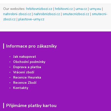
Our websites:
hrbitovnizbozi.cz
|
hrbitovni.cz
|
urna.cz
|
urny.eu
|
nahrobni-zbozi.cz
|
nahrobnizbozi.cz
|
smutecnizbozi.cz
|
smutecni-
zbozi.cz
|
plastove-urny.cz
Informace pro zákazníky
Jak nakupovat
Obchodní podmínky
Doprava a platba
Vrácení
z
boží
Recenze Heureka
Recenze Zboží
Kontakty
Přijímáme platby kartou