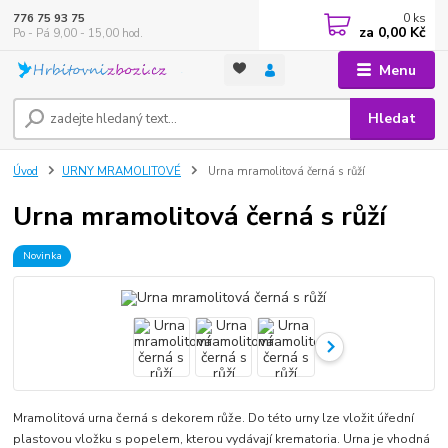
0
ks
776 75 93 75
za
0,00 Kč
Po - Pá 9,00 - 15,00 hod.
Menu
Hledat
Úvod
URNY MRAMOLITOVÉ
Urna mramolitová černá s růží
Urna mramolitová černá s růží
Novinka
Mramolitová urna černá s dekorem růže. Do této urny lze vložit úřední
plastovou vložku s popelem, kterou vydávají krematoria. Urna je vhodná