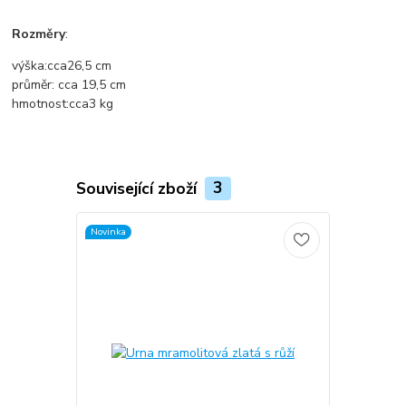
Rozměry
:
výška:
cca
26,5 cm
průměr
: cca
19,5 cm
hmotnost:
cca
3 kg
Související zboží
3
Novinka
Novinka