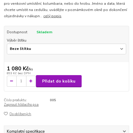
pro venkovní umístění, kolumbaria, nebo do hrobu. Jméno a data, která
chcete umístit na cedulku, uvádějte v poznámkovém okně po dokončení
objednávky v nákupn...
celý popis
Dostupnost
Skladem
Výběr štítku
1 080 Kč
/
ks
893 Kč
bez DPH
Přidat do košíku
Číslo produktu:
005
Zapnout hlídacího psa
Do oblíbených
Kompletní specifikace