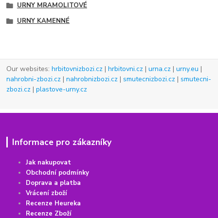
URNY MRAMOLITOVÉ
URNY KAMENNÉ
Our websites:
hrbitovnizbozi.cz
|
hrbitovni.cz
|
urna.cz
|
urny.eu
|
nahrobni-zbozi.cz
|
nahrobnizbozi.cz
|
smutecnizbozi.cz
|
smutecni-
zbozi.cz
|
plastove-urny.cz
Informace pro zákazníky
Jak nakupovat
Obchodní podmínky
Doprava a platba
Vrácení
z
boží
Recenze Heureka
Recenze Zboží