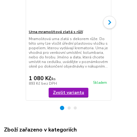
Urna mramolitová zlatá s růží
Urna mramoli
Mramolitová urna zlatá s dekorem růže. Do
Mramolitová 
této urny lze vložit úřední plastovou vložku s
Do této urny 
popelem, kterou vydávají krematoria. Urna je
vložku s pop
vhodná pro venkovní umístění, kolumbaria,
krematoria. 
nebo do hrobu. Jméno a data, která chcete
umístění, ko
umístit na cedulku, uvádějte v poznámkovém
a data, která
okně po dokončení objednávky v nákupním...
uvádějte v 
dokončení ob
1 080 Kč
1 080 Kč
/
ks
Skladem
893 Kč
bez DPH
893 Kč
bez 
Zvolit variantu
Zboží zařazeno v kategoriích