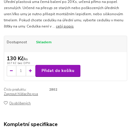
Úřední plastová urna černá balení po 20 Ks, určená přímo na popel
zesnulých. Určené na přesyp ze starých nebo poškozených úředních
uren.Víko urny je nutno přilepit montážním lepidlem, nebo silikonovým
tmelem. Pokud chcete cedulku na úřední urnu, vyberte cedulku v menu
štítky na urny. Cedulka není v ...
celý popis
Dostupnost
Skladem
130 Kč
/
ks
107 Kč
bez DPH
Přidat do košíku
Číslo produktu:
2802
Zapnout hlídacího psa
Do oblíbených
Kompletní specifikace