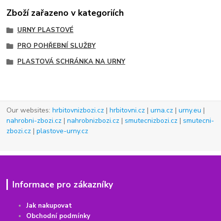
Zboží zařazeno v kategoriích
URNY PLASTOVÉ
PRO POHŘEBNÍ SLUŽBY
PLASTOVÁ SCHRÁNKA NA URNY
Our websites:
hrbitovnizbozi.cz
|
hrbitovni.cz
|
urna.cz
|
urny.eu
|
nahrobni-zbozi.cz
|
nahrobnizbozi.cz
|
smutecnizbozi.cz
|
smutecni-
zbozi.cz
|
plastove-urny.cz
Informace pro zákazníky
Jak nakupovat
Obchodní podmínky