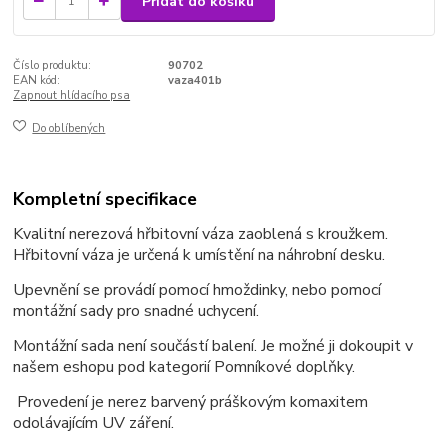
Přidat do košíku
Číslo produktu:
90702
EAN kód:
vaza401b
Zapnout hlídacího psa
Do oblíbených
Kompletní specifikace
Kvalitní nerezová hřbitovní váza zaoblená s kroužkem.
Hřbitovní váza je určená k umístění na náhrobní desku.
Upevnění se provádí pomocí hmoždinky, nebo pomocí
montážní sady pro snadné uchycení.
Montážní sada není součástí balení. Je možné ji dokoupit v
našem eshopu pod kategorií Pomníkové doplňky.
Provedení je nerez barvený práškovým komaxitem
odolávajícím UV záření.