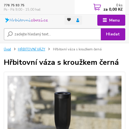
0
ks
776 75 93 75
za
0,00 Kč
Po - Pá 9,00 - 15,00 hod.
Menu
Hledat
Úvod
HŘBITOVNÍ VÁZY
Hřbitovní váza s kroužkem černá
Hřbitovní váza s kroužkem černá