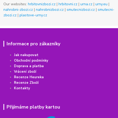
Our websites:
hrbitovnizbozi.cz
|
hrbitovni.cz
|
urna.cz
|
urny.eu
|
nahrobni-zbozi.cz
|
nahrobnizbozi.cz
|
smutecnizbozi.cz
|
smutecni-
zbozi.cz
|
plastove-urny.cz
Informace pro zákazníky
Jak nakupovat
Obchodní podmínky
Doprava a platba
Vrácení
z
boží
Recenze Heureka
Recenze Zboží
Kontakty
Přijímáme platby kartou