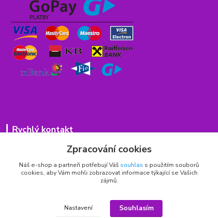
Rychlý kontakt
Zpracování cookies
776 75 93 75
Po - Pá 9,00 - 15,00 hod.
Náš e-shop a partneři potřebují Váš
souhlas
s použitím souborů
cookies, aby Vám mohli zobrazovat informace týkající se Vašich
obchod(zavináč)hrbitovnizbozi.cz
zájmů.
Souhlasím
Nastavení