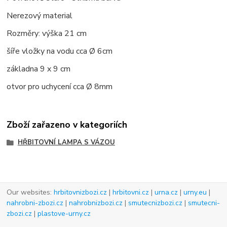
Nerezový material
Rozměry: výška 21 cm
šíře vložky na vodu cca Ø 6cm
základna 9 x 9 cm
otvor pro uchycení cca
Ø
8mm
Zboží zařazeno v kategoriích
HŘBITOVNÍ LAMPA S VÁZOU
Our websites:
hrbitovnizbozi.cz
|
hrbitovni.cz
|
urna.cz
|
urny.eu
|
nahrobni-zbozi.cz
|
nahrobnizbozi.cz
|
smutecnizbozi.cz
|
smutecni-
zbozi.cz
|
plastove-urny.cz