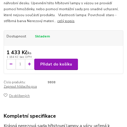
náhrobní desku. Upevnění této hřbitovní lampy s vázou se provádí
pomocí hmoždinky, nebo pomocí montážní sady pro snadné uchycení,
které nejsou součástí produktu. Vlastnosti lampa: Povrchově staro -
stříbrná barva Nerezový materi...
celý popis
Dostupnost
Skladem
1 433 Kč
/
ks
1 184 Kč
bez DPH
Přidat do košíku
Číslo produktu:
9808
Zapnout hlídacího psa
Do oblíbených
Kompletní specifikace
Krásná nerezová sada hřbitovní lampy a vázy, určená k