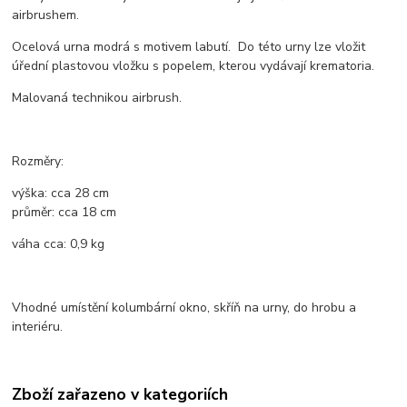
airbrushem.
Ocelová urna modrá s motivem labutí. Do této urny lze vložit
úřední plastovou vložku s popelem, kterou vydávají krematoria.
Malovaná technikou airbrush.
Rozměry:
výška:
cca 28
cm
průměr:
cca
18
cm
váha cca: 0,9 kg
Vhodné umístění kolumbární okno, skříň na urny, do hrobu a
interiéru.
Zboží zařazeno v kategoriích