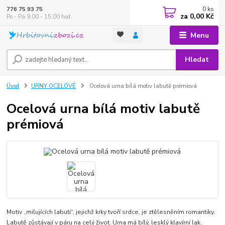
0
ks
776 75 93 75
za
0,00 Kč
Po - Pá 9,00 - 15,00 hod.
Menu
Hledat
Úvod
URNY OCELOVÉ
Ocelová urna bílá motiv labutě prémiová
Ocelová urna bílá motiv labutě
prémiová
Motiv „milujících labutí“, jejichž krky tvoří srdce, je ztělesněním romantiky.
Labutě zůstávají v páru na celý život. Urna má bílý, lesklý klavírní lak.