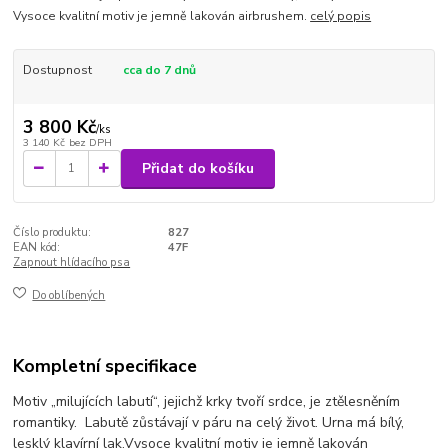
Vysoce kvalitní motiv je jemně lakován airbrushem.
celý popis
Dostupnost
cca do 7 dnů
3 800 Kč
/
ks
3 140 Kč
bez DPH
Přidat do košíku
Číslo produktu:
827
EAN kód:
47F
Zapnout hlídacího psa
Do oblíbených
Kompletní specifikace
Motiv „milujících labutí“, jejichž krky tvoří srdce, je ztělesněním
romantiky.
Labutě zůstávají v páru na celý život.
Urna má bílý,
lesklý klavírní lak.
Vysoce kvalitní motiv je jemně lakován