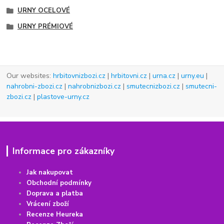
URNY OCELOVÉ
URNY PRÉMIOVÉ
Our websites:
hrbitovnizbozi.cz
|
hrbitovni.cz
|
urna.cz
|
urny.eu
|
nahrobni-zbozi.cz
|
nahrobnizbozi.cz
|
smutecnizbozi.cz
|
smutecni-
zbozi.cz
|
plastove-urny.cz
Informace pro zákazníky
Jak nakupovat
Obchodní podmínky
Doprava a platba
Vrácení
z
boží
Recenze Heureka