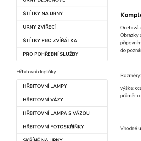
URNY DESIGNOVÉ
ŠTÍTKY NA URNY
Komple
URNY ZVÍŘECÍ
Ocelová u
Obrázky 
ŠTÍTKY PRO ZVÍŘÁTKA
připevním
do poznám
PRO POHŘEBNÍ SLUŽBY
Hřbitovní doplňky
Rozměry:
HŘBITOVNÍ LAMPY
výška:
cc
průměr:
c
HŘBITOVNÍ VÁZY
HŘBITOVNÍ LAMPA S VÁZOU
HŘBITOVNÍ FOTOSKŘÍŇKY
Vhodné um
SKŘÍNĚ NA URNY