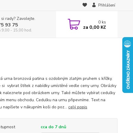
Přihlášení
 si rady? Zavolejte.
0
ks
75 93 75
za
0,00 Kč
á 9,00 - 15,00 hod.
á urna bronzová patina s ozdobným zlatým pruhem s křížky.
 si vybrat štítek z nabídky umístěné vedle ceny urny. Obrázky
k naleznete pod obrázkem urny. Také můžete vybírat cedulky
ním menu obchodu. Cedulku na urnu připevníme. Text na
u napíšete v nákupním koši do poz...
celý popis
tupnost
cca do 7 dnů