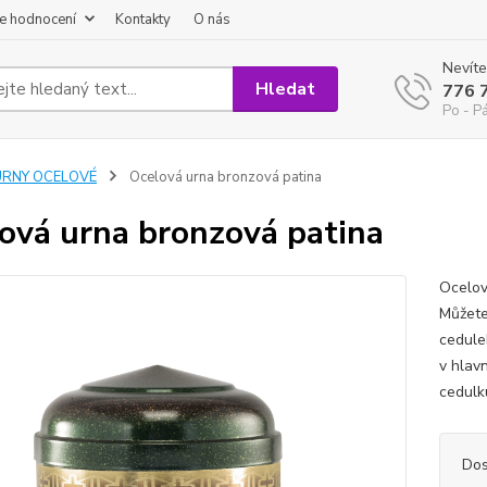
e hodnocení
Kontakty
O nás
Nevíte
Hledat
776 
Po - P
URNY OCELOVÉ
Ocelová urna bronzová patina
ová urna bronzová patina
Ocelov
Můžete
cedule
v hlav
cedulk
Dos