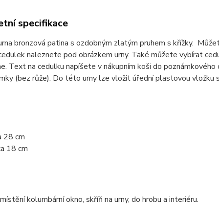
tní specifikace
rna bronzová patina s ozdobným zlatým pruhem s křížky. Můžete
cedulek naleznete pod obrázkem urny. Také můžete vybírat cedu
e. Text na cedulku napíšete v nákupním koši do poznámkového o
ky (bez růže). Do této urny lze vložit úřední plastovou vložku 
a
28 cm
ca
18
cm
ístění kolumbární okno, skříň na urny, do hrobu a interiéru.