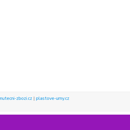
mutecni-zbozi.cz
|
plastove-urny.cz