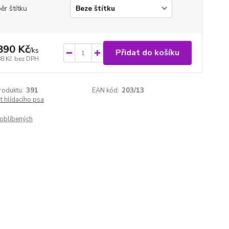
ěr štítku
890 Kč
/
ks
Přidat do košíku
88 Kč
bez DPH
roduktu:
391
EAN kód:
203/13
 hlídacího psa
oblíbených