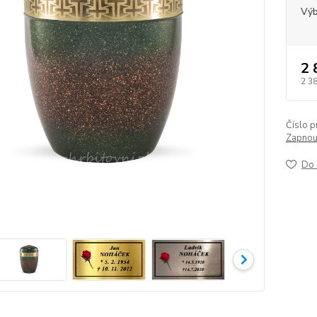
Výb
2 
2 3
Číslo p
Zapnout
Do 