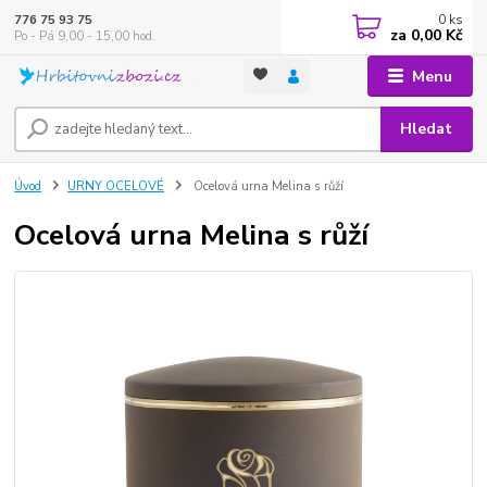
0
ks
776 75 93 75
za
0,00 Kč
Po - Pá 9,00 - 15,00 hod.
Menu
Hledat
Úvod
URNY OCELOVÉ
Ocelová urna Melina s růží
Ocelová urna Melina s růží