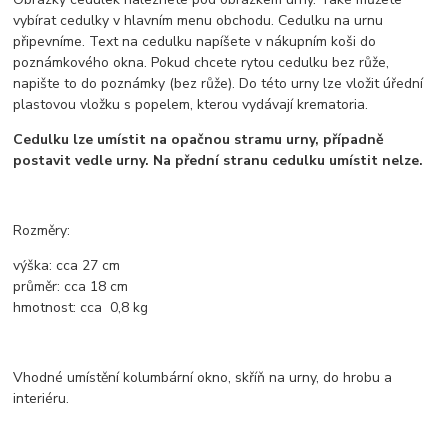
vybírat cedulky v hlavním menu obchodu. Cedulku na urnu
připevníme. Text na cedulku napíšete v nákupním koši do
poznámkového okna. Pokud chcete rytou cedulku bez růže,
napište to do poznámky (bez růže). Do této urny lze vložit úřední
plastovou vložku s popelem, kterou vydávají krematoria.
Cedulku lze umístit na opačnou stramu urny, případně
postavit vedle urny. Na přední stranu cedulku umístit nelze.
Rozměry:
výška:
cca 27
cm
průměr:
cca
18
cm
hmotnost:
cca
0,8 kg
Vhodné umístění kolumbární okno, skříň na urny, do hrobu a
interiéru.