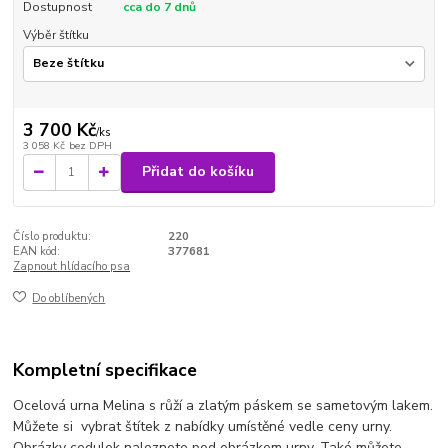
Dostupnost
cca do 7 dnů
Výběr štítku
3 700 Kč
/
ks
3 058 Kč
bez DPH
Přidat do košíku
Číslo produktu:
220
EAN kód:
377681
Zapnout hlídacího psa
Do oblíbených
Kompletní specifikace
Ocelová urna Melina s růží a zlatým páskem se sametovým lakem.
Můžete si vybrat štítek z nabídky umístěné vedle ceny urny.
Obrázky cedulek naleznete pod obrázkem urny. Také můžete