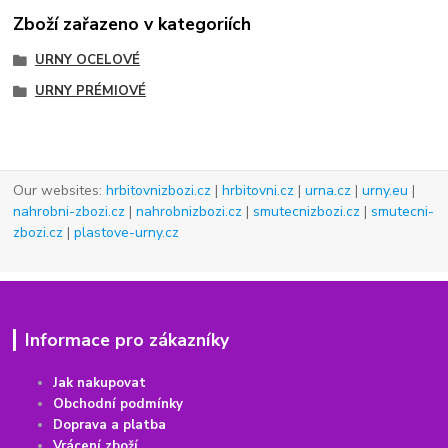
Zboží zařazeno v kategoriích
URNY OCELOVÉ
URNY PRÉMIOVÉ
Our websites:
hrbitovnizbozi.cz
|
hrbitovni.cz
|
urna.cz
|
urny.eu
|
nahrobni-zbozi.cz
|
nahrobnizbozi.cz
|
smutecnizbozi.cz
|
smutecni-
zbozi.cz
|
plastove-urny.cz
Informace pro zákazníky
Jak nakupovat
Obchodní podmínky
Doprava a platba
Vrácení
z
boží