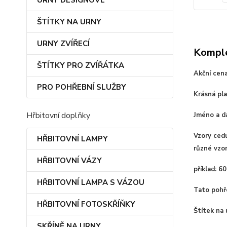
URNY DESIGNOVÉ
ŠTÍTKY NA URNY
URNY ZVÍŘECÍ
Komple
ŠTÍTKY PRO ZVÍŘÁTKA
Akční cena
PRO POHŘEBNÍ SLUŽBY
Krásná pla
Hřbitovní doplňky
Jméno a d
Vzory cedu
HŘBITOVNÍ LAMPY
různé vzo
HŘBITOVNÍ VÁZY
příklad: 6
HŘBITOVNÍ LAMPA S VÁZOU
Tato pohře
HŘBITOVNÍ FOTOSKŘÍŇKY
Štítek na 
SKŘÍNĚ NA URNY