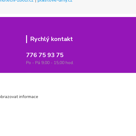
mutecni-zbozi.cz
|
plastove-urny.cz
Rychlý kontakt
776 75 93 75
Po - Pá 9,00 - 15,00 hod.
obchod(zavináč)hrbitovnizbozi.cz
obrazovat informace