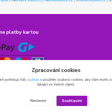
ny.eu
|
nahrobni-zbozi.cz
|
nahrobnizbozi.cz
|
smutecnizbozi.cz
|
s
me platby kartou
Zpracování cookies
eři potřebují Váš
souhlas
s použitím souborů cookies, aby Vám mohli z
týkající se Vašich zájmů.
Souhlasím
Nastavení