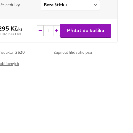
ěr cedulky
295 Kč
/
ks
Přidat do košíku
70 Kč
bez DPH
roduktu:
2620
Zapnout hlídacího psa
oblíbených