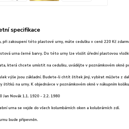
tní specifikace
, při zakoupení této plastové urny, máte cedulku v ceně 220 Kč zdarm
stová urna černé barvy. Do této urny lze vložit úřední plastovou vložk
ata, která chcete umístit na cedulku, uvádějte v poznámkovém okně p
lek výše jsou základní. Budete-li chtít štítek jiný, vybírat můžete z d
ry štítků na urny. K objednávce v poznámkovém okně v nákupním košíku
00 Jan Novák 1.1. 1920 - 2.2. 1980
bní urna se vejde do všech kolumbárních oken a kolubrárních zdí.
urnu bude připevněn.