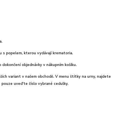
a.
u s popelem, kterou vydávají krematoria.
o dokončení objednávky v nákupním košíku.
alších variant v našem obchodě. V menu štítky na urny, najdete
 pouze uved'te číslo vybrané cedulky.