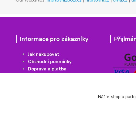
Our websites:
hrbitovnizbozi.cz
|
hrbitovni.cz
|
urna.cz
|
ur
Informace pro zákazníky
Přijímá
Jak nakupovat
Obchodní podmínky
Doprava a platba
Vrácení
z
boží
Recenze Heureka
Recenze Zboží
Náš e-shop a partn
Kontakty