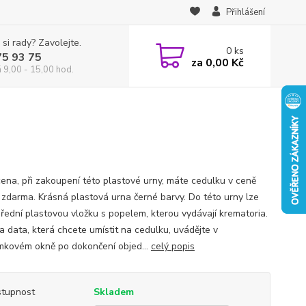
Přihlášení
 si rady? Zavolejte.
0
ks
75 93 75
za
0,00 Kč
á 9,00 - 15,00 hod.
cena, při zakoupení této plastové urny, máte cedulku v ceně
 zdarma. Krásná plastová urna černé barvy. Do této urny lze
 úřední plastovou vložku s popelem, kterou vydávají krematoria.
a data, která chcete umístit na cedulku, uvádějte v
kovém okně po dokončení objed...
celý popis
tupnost
Skladem