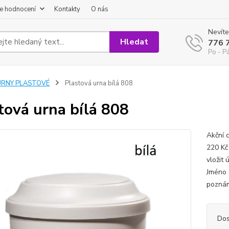
e hodnocení
Kontakty
O nás
Nevíte
Hledat
776 
Po - P
URNY PLASTOVÉ
Plastová urna bílá 808
tová urna bílá 808
Akční 
220 Kč
vložit
Jméno 
poznám
Dos