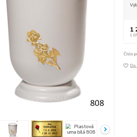
Výb
1 
1 0
Číslo p
Do 