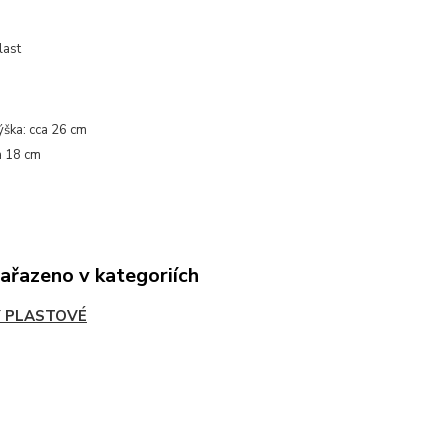
last
ýška:
cca
26 cm
a
18 cm
zařazeno v kategoriích
 PLASTOVÉ