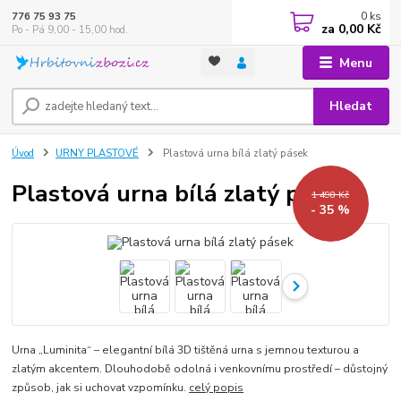
0
ks
776 75 93 75
za
0,00 Kč
Po - Pá 9,00 - 15,00 hod.
Menu
Hledat
Úvod
URNY PLASTOVÉ
Plastová urna bílá zlatý pásek
Plastová urna bílá zlatý pásek
1 498 Kč
- 35 %
Urna „Luminita“ – elegantní bílá 3D tištěná urna s jemnou texturou a
zlatým akcentem. Dlouhodobě odolná i venkovnímu prostředí – důstojný
způsob, jak si uchovat vzpomínku.
celý popis