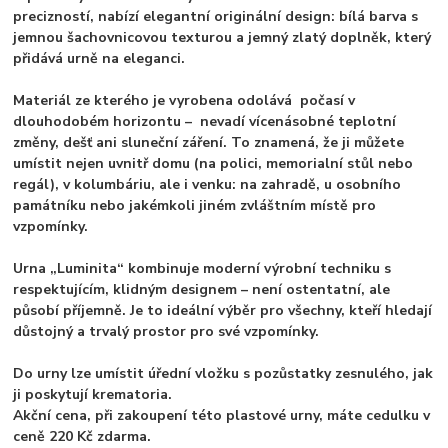
precizností, nabízí elegantní originální design: bílá barva s
jemnou šachovnicovou texturou a jemný zlatý doplněk, který
přidává urně na eleganci.
Materiál ze kterého je vyrobena odolává počasí v
dlouhodobém horizontu – nevadí vícenásobné teplotní
změny, dešť ani sluneční záření. To znamená, že ji můžete
umístit nejen uvnitř domu (na polici, memorialní stůl nebo
regál), v kolumbáriu, ale i venku: na zahradě, u osobního
památníku nebo jakémkoli jiném zvláštním místě pro
vzpomínky.
Urna „Luminita“ kombinuje moderní výrobní techniku s
respektujícím, klidným designem – není ostentatní, ale
působí příjemně. Je to ideální výběr pro všechny, kteří hledají
důstojný a trvalý prostor pro své vzpomínky.
Do urny lze umístit úřední vložku s pozůstatky zesnulého, jak
ji poskytují krematoria.
Akční cena, při zakoupení této plastové urny, máte cedulku v
ceně 220 Kč zdarma.