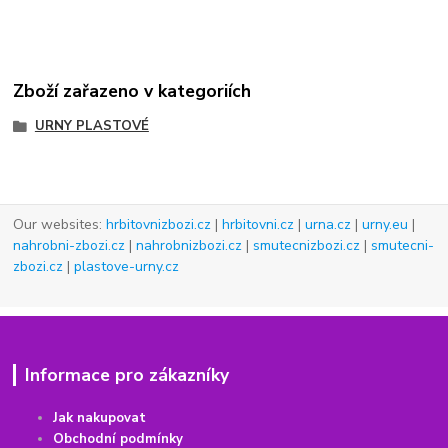
Zboží zařazeno v kategoriích
URNY PLASTOVÉ
Our websites:
hrbitovnizbozi.cz
|
hrbitovni.cz
|
urna.cz
|
urny.eu
|
nahrobni-zbozi.cz
|
nahrobnizbozi.cz
|
smutecnizbozi.cz
|
smutecni-
zbozi.cz
|
plastove-urny.cz
Informace pro zákazníky
Jak nakupovat
Obchodní podmínky