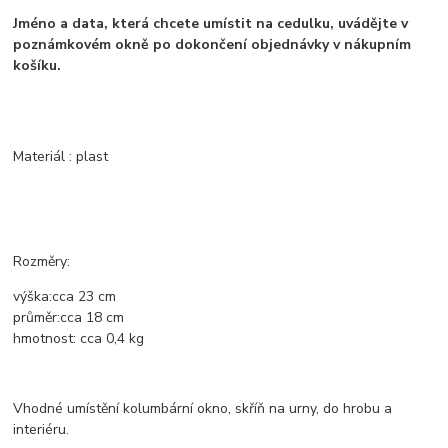
Jméno a data, která chcete umístit na cedulku, uvádějte v
poznámkovém okně po dokončení objednávky v nákupním
košíku.
Materiál : plast
Rozměry:
výška:
cca
23 cm
průměr:
cca
18
cm
hmotnost:
cca 0,4
kg
Vhodné umístění kolumbární okno, skříň na urny, do hrobu a
interiéru.