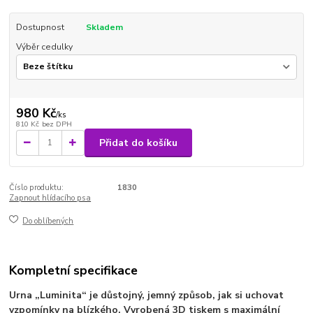
Dostupnost
Skladem
Výběr cedulky
980 Kč
/
ks
810 Kč
bez DPH
Přidat do košíku
Číslo produktu:
1830
Zapnout hlídacího psa
Do oblíbených
Kompletní specifikace
Urna „Luminita“ je důstojný, jemný způsob, jak si uchovat
vzpomínky na blízkého. Vyrobená 3D tiskem s maximální