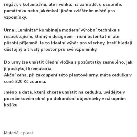
regál), v kolumbáriu, ale i venku: na zahradě, u osobního
památníku nebo jakémkoli jiném zvláštním místě pro
vzpomínky.
Urna „Luminita“ kombinuje moderní výrobní techniku s
respektujícím, klidným designem – není ostentatní, ale
působí příjemně. Je to ideální výběr pro všechny, kteří hledají
důstojný a trvalý prostor pro své vzpomínky.
Do urny lze umístit úřední vložku s pozůstatky zesnulého, jak
ji poskytují krematoria.
Akční cena, při zakoupení této plastové urny, máte cedulku v
ceně 220 Kč zdarma.
Jméno a data, která chcete umístit na cedulku, uvádějte v
poznámkovém okně po dokončení objednávky v nákupním
košíku.
Materiál : plast