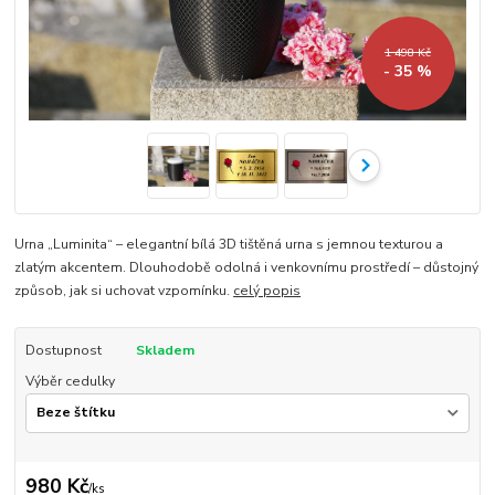
1 498 Kč
- 35 %
Urna „Luminita“ – elegantní bílá 3D tištěná urna s jemnou texturou a
zlatým akcentem. Dlouhodobě odolná i venkovnímu prostředí – důstojný
způsob, jak si uchovat vzpomínku.
celý popis
Dostupnost
Skladem
Výběr cedulky
980 Kč
/
ks