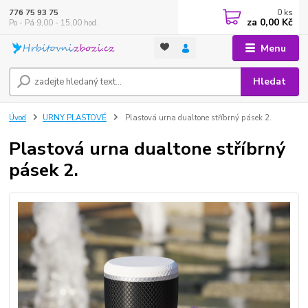
0
ks
776 75 93 75
za
0,00 Kč
Po - Pá 9,00 - 15,00 hod.
Menu
Hledat
Úvod
URNY PLASTOVÉ
Plastová urna dualtone stříbrný pásek 2.
Plastová urna dualtone stříbrný
pásek 2.