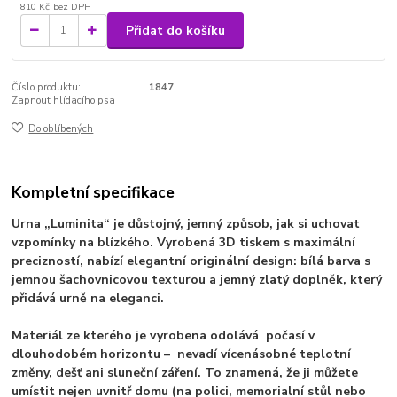
810 Kč
bez DPH
Přidat do košíku
Číslo produktu:
1847
Zapnout hlídacího psa
Do oblíbených
Kompletní specifikace
Urna „Luminita“ je důstojný, jemný způsob, jak si uchovat
vzpomínky na blízkého. Vyrobená 3D tiskem s maximální
precizností, nabízí elegantní originální design: bílá barva s
jemnou šachovnicovou texturou a jemný zlatý doplněk, který
přidává urně na eleganci.
Materiál ze kterého je vyrobena odolává počasí v
dlouhodobém horizontu – nevadí vícenásobné teplotní
změny, dešť ani sluneční záření. To znamená, že ji můžete
umístit nejen uvnitř domu (na polici, memorialní stůl nebo