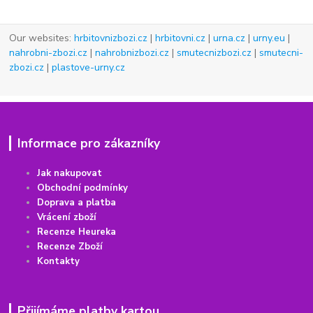
Our websites:
hrbitovnizbozi.cz
|
hrbitovni.cz
|
urna.cz
|
urny.eu
|
nahrobni-zbozi.cz
|
nahrobnizbozi.cz
|
smutecnizbozi.cz
|
smutecni-
zbozi.cz
|
plastove-urny.cz
Informace pro zákazníky
Jak nakupovat
Obchodní podmínky
Doprava a platba
Vrácení
z
boží
Recenze Heureka
Recenze Zboží
Kontakty
Přijímáme platby kartou