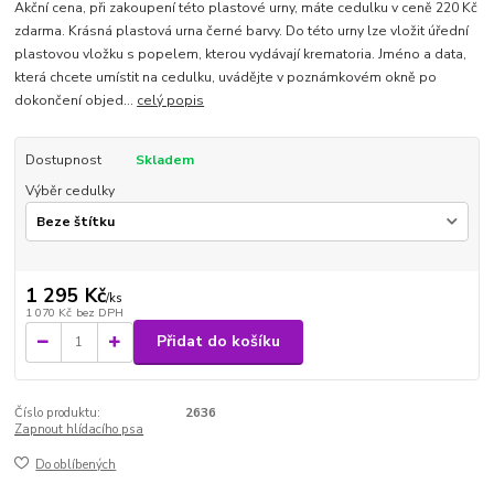
Akční cena, při zakoupení této plastové urny, máte cedulku v ceně 220 Kč
zdarma. Krásná plastová urna černé barvy. Do této urny lze vložit úřední
plastovou vložku s popelem, kterou vydávají krematoria. Jméno a data,
která chcete umístit na cedulku, uvádějte v poznámkovém okně po
dokončení objed...
celý popis
Dostupnost
Skladem
Výběr cedulky
1 295 Kč
/
ks
1 070 Kč
bez DPH
Přidat do košíku
Číslo produktu:
2636
Zapnout hlídacího psa
Do oblíbených