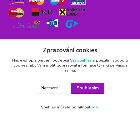
Zpracování cookies
Náš e-shop a partneři potřebují Váš
souhlas
s použitím souborů
Rychlý kontakt
cookies, aby Vám mohli zobrazovat informace týkající se Vašich
zájmů.
776 75 93 75
Po - Pá 9,00 - 15,00 hod.
Souhlasím
Nastavení
obchod(zavináč)hrbitovnizbozi.cz
Souhlas můžete odmítnout
zde
.
Copyright © 2011 - 2026