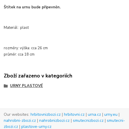
Štítek na urnu bude připevněn.
Materiál : plast
rozměry:
výška:
cca
26 cm
průměr
: cca
18 cm
Zboží zařazeno v kategoriích
URNY PLASTOVÉ
Our websites:
hrbitovnizbozi.cz
|
hrbitovni.cz
|
urna.cz
|
urny.eu
|
nahrobni-zbozi.cz
|
nahrobnizbozi.cz
|
smutecnizbozi.cz
|
smutecni-
zbozi.cz
|
plastove-urny.cz