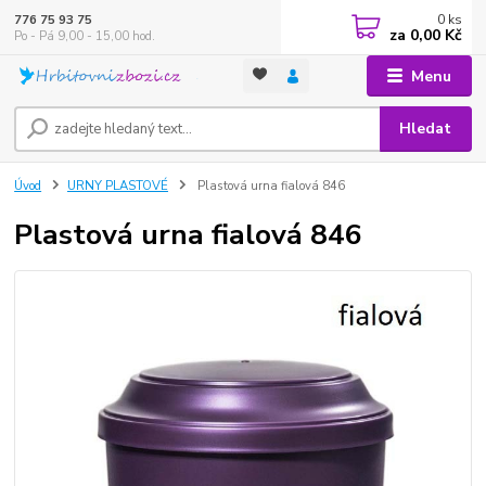
0
ks
776 75 93 75
za
0,00 Kč
Po - Pá 9,00 - 15,00 hod.
Menu
Hledat
Úvod
URNY PLASTOVÉ
Plastová urna fialová 846
Plastová urna fialová 846