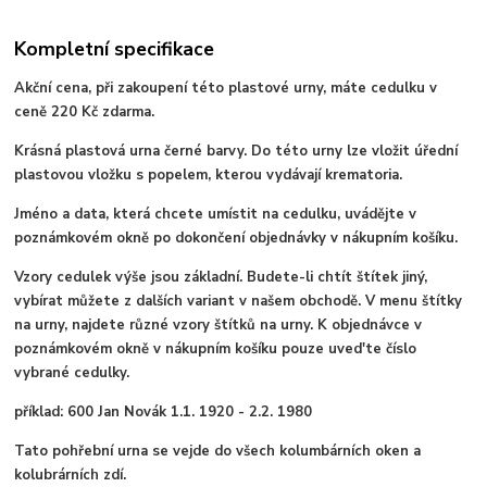
Kompletní specifikace
Akční cena, při zakoupení této plastové urny, máte cedulku v
ceně 220 Kč zdarma.
Krásná plastová urna černé barvy. Do této urny lze vložit úřední
plastovou vložku s popelem, kterou vydávají krematoria.
Jméno a data, která chcete umístit na cedulku, uvádějte v
poznámkovém okně po dokončení objednávky v nákupním košíku.
Vzory cedulek výše jsou základní. Budete-li chtít štítek jiný,
vybírat můžete z dalších variant v našem obchodě. V menu štítky
na urny, najdete různé vzory štítků na urny. K objednávce v
poznámkovém okně v nákupním košíku pouze uved'te číslo
vybrané cedulky.
příklad: 600 Jan Novák 1.1. 1920 - 2.2. 1980
Tato pohřební urna se vejde do všech kolumbárních oken a
kolubrárních zdí.