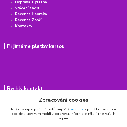
Doprava a platba
Vrácení
z
boží
Recenze Heureka
Recenze Zboží
Kontakty
Přijímáme platby kartou
Rychlý kontakt
Zpracování cookies
776 75 93 75
Po - Pá 9,00 - 15,00 hod.
Náš e-shop a partneři potřebují Váš
souhlas
s použitím souborů
cookies, aby Vám mohli zobrazovat informace týkající se Vašich
obchod(zavináč)hrbitovnizbozi.cz
zájmů.