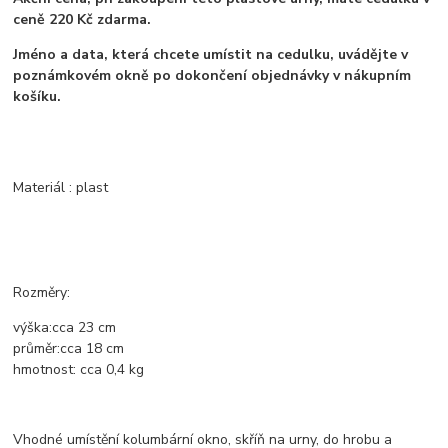
ceně 220 Kč zdarma.
Jméno a data, která chcete umístit na cedulku, uvádějte v
poznámkovém okně po dokončení objednávky v nákupním
košíku.
Materiál : plast
Rozměry:
výška:
cca
23 cm
průměr:
cca
18
cm
hmotnost:
cca 0,4
kg
Vhodné umístění kolumbární okno, skříň na urny, do hrobu a