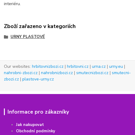
interiéru.
Zboží zařazeno v kategoriích
URNY PLASTOVÉ
Our websites:
hrbitovnizbozi.cz
|
hrbitovni.cz
|
urna.cz
|
urny.eu
|
nahrobni-zbozi.cz
|
nahrobnizbozi.cz
|
smutecnizbozi.cz
|
smutecni-
zbozi.cz
|
plastove-urny.cz
Informace pro zákazníky
Jak nakupovat
Obchodní podmínky