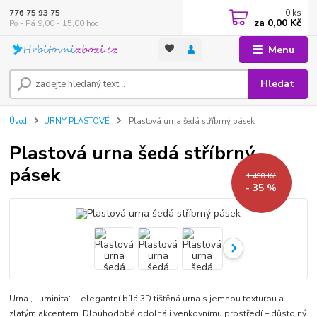
0
ks
776 75 93 75
za
0,00 Kč
Po - Pá 9,00 - 15,00 hod.
Menu
Hledat
Úvod
URNY PLASTOVÉ
Plastová urna šedá stříbrný pásek
Plastová urna šedá stříbrný
pásek
1 498 Kč
- 35 %
Urna „Luminita“ – elegantní bílá 3D tištěná urna s jemnou texturou a
zlatým akcentem. Dlouhodobě odolná i venkovnímu prostředí – důstojný