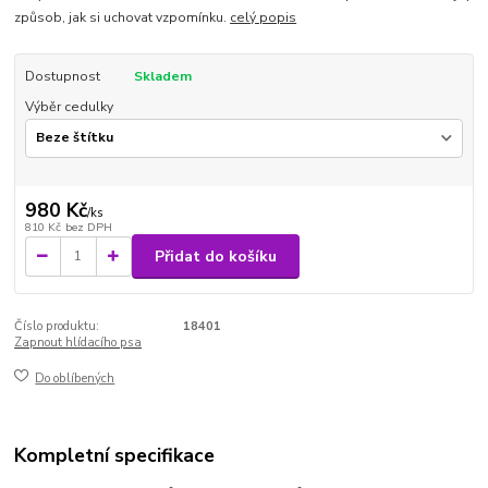
způsob, jak si uchovat vzpomínku.
celý popis
Dostupnost
Skladem
Výběr cedulky
980 Kč
/
ks
810 Kč
bez DPH
Přidat do košíku
Číslo produktu:
18401
Zapnout hlídacího psa
Do oblíbených
Kompletní specifikace