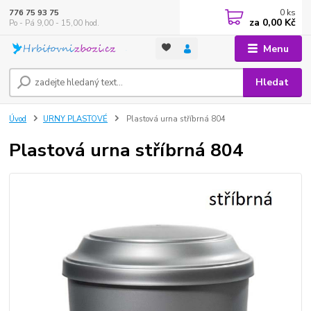
0
ks
776 75 93 75
za
0,00 Kč
Po - Pá 9,00 - 15,00 hod.
Menu
Hledat
Úvod
URNY PLASTOVÉ
Plastová urna stříbrná 804
Plastová urna stříbrná 804