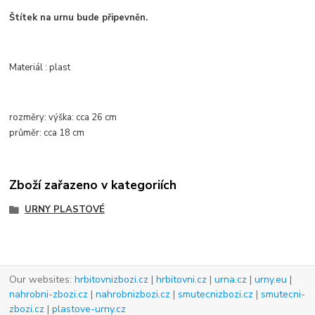
Štítek na urnu bude připevněn.
Materiál : plast
rozměry:
výška:
cca
26 cm
průměr
: cca
18 cm
Zboží zařazeno v kategoriích
URNY PLASTOVÉ
Our websites:
hrbitovnizbozi.cz
|
hrbitovni.cz
|
urna.cz
|
urny.eu
|
nahrobni-zbozi.cz
|
nahrobnizbozi.cz
|
smutecnizbozi.cz
|
smutecni-
zbozi.cz
|
plastove-urny.cz