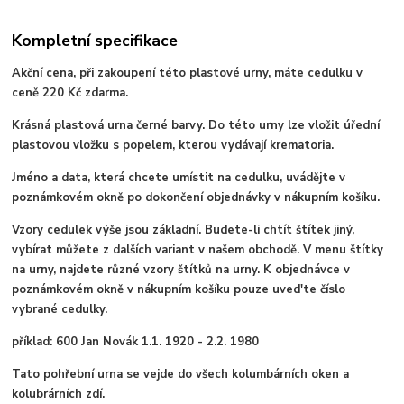
Kompletní specifikace
Akční cena, při zakoupení této plastové urny, máte cedulku v
ceně 220 Kč zdarma.
Krásná plastová urna černé barvy. Do této urny lze vložit úřední
plastovou vložku s popelem, kterou vydávají krematoria.
Jméno a data, která chcete umístit na cedulku, uvádějte v
poznámkovém okně po dokončení objednávky v nákupním košíku.
Vzory cedulek výše jsou základní. Budete-li chtít štítek jiný,
vybírat můžete z dalších variant v našem obchodě. V menu štítky
na urny, najdete různé vzory štítků na urny. K objednávce v
poznámkovém okně v nákupním košíku pouze uved'te číslo
vybrané cedulky.
příklad: 600 Jan Novák 1.1. 1920 - 2.2. 1980
Tato pohřební urna se vejde do všech kolumbárních oken a
kolubrárních zdí.