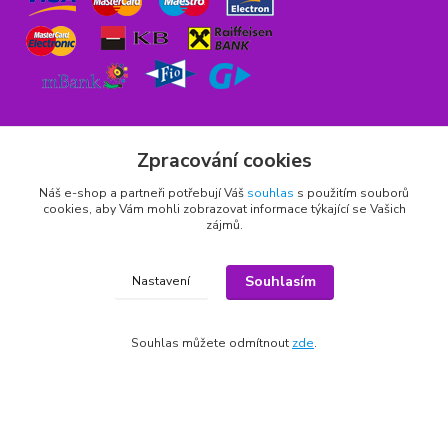
Zpracování cookies
Náš e-shop a partneři potřebují Váš
souhlas
s použitím souborů
Rychlý kontakt
cookies, aby Vám mohli zobrazovat informace týkající se Vašich
zájmů.
776 75 93 75
Po - Pá 9,00 - 15,00 hod.
Souhlasím
Nastavení
obchod(zavináč)hrbitovnizbozi.cz
Souhlas můžete odmítnout
zde
.
Copyright © 2011 - 2026