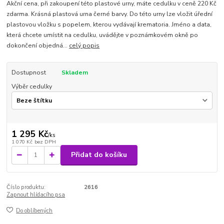
Akční cena, při zakoupení této plastové urny, máte cedulku v ceně 220 Kč
zdarma. Krásná plastová urna černé barvy. Do této urny lze vložit úřední
plastovou vložku s popelem, kterou vydávají krematoria. Jméno a data,
která chcete umístit na cedulku, uvádějte v poznámkovém okně po
dokončení objedná...
celý popis
Dostupnost
Skladem
Výběr cedulky
1 295 Kč
/
ks
1 070 Kč
bez DPH
Přidat do košíku
Číslo produktu:
2616
Zapnout hlídacího psa
Do oblíbených