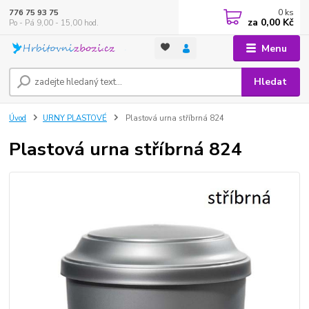
0
ks
776 75 93 75
za
0,00 Kč
Po - Pá 9,00 - 15,00 hod.
Menu
Hledat
Úvod
URNY PLASTOVÉ
Plastová urna stříbrná 824
Plastová urna stříbrná 824