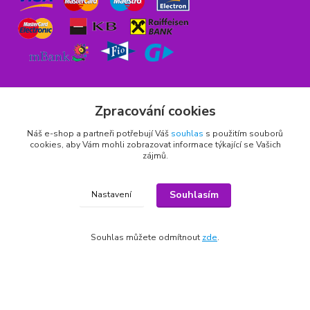
Zpracování cookies
Náš e-shop a partneři potřebují Váš
souhlas
s použitím souborů
Rychlý kontakt
cookies, aby Vám mohli zobrazovat informace týkající se Vašich
zájmů.
776 75 93 75
Po - Pá 9,00 - 15,00 hod.
Souhlasím
Nastavení
obchod(zavináč)hrbitovnizbozi.cz
Souhlas můžete odmítnout
zde
.
Copyright © 2011 - 2026