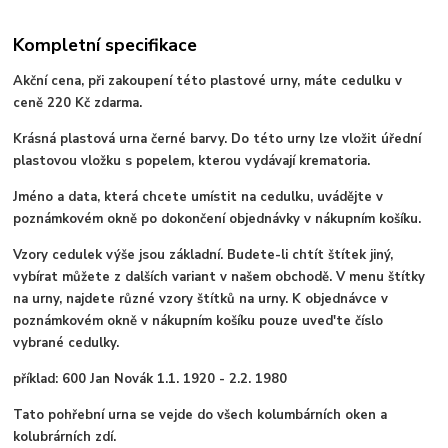
Kompletní specifikace
Akční cena, při zakoupení této plastové urny, máte cedulku v
ceně 220 Kč zdarma.
Krásná plastová urna černé barvy. Do této urny lze vložit úřední
plastovou vložku s popelem, kterou vydávají krematoria.
Jméno a data, která chcete umístit na cedulku, uvádějte v
poznámkovém okně po dokončení objednávky v nákupním košíku.
Vzory cedulek výše jsou základní. Budete-li chtít štítek jiný,
vybírat můžete z dalších variant v našem obchodě. V menu štítky
na urny, najdete různé vzory štítků na urny. K objednávce v
poznámkovém okně v nákupním košíku pouze uved'te číslo
vybrané cedulky.
příklad: 600 Jan Novák 1.1. 1920 - 2.2. 1980
Tato pohřební urna se vejde do všech kolumbárních oken a
kolubrárních zdí.