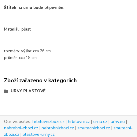
Štítek na urnu bude připevněn.
Materiál : plast
rozměry:
výška:
cca
26 cm
průměr
: cca
18 cm
Zboží zařazeno v kategoriích
URNY PLASTOVÉ
Our websites:
hrbitovnizbozi.cz
|
hrbitovni.cz
|
urna.cz
|
urny.eu
|
nahrobni-zbozi.cz
|
nahrobnizbozi.cz
|
smutecnizbozi.cz
|
smutecni-
zbozi.cz
|
plastove-urny.cz