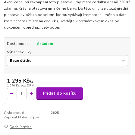
Akční cena, při zakoupení této plastové urny, máte cedulku v ceně 220 Kč
zdarma. Krásná plastová urna černé barvy. Do této urny lze vložit úřední
plastovou vložku s popelem, kterou vydávají krematoria. Jméno a data,
která chcete umístit na cedulku, uvádějte v poznámkovém okně po
dokončení objedná...
celý popis
Dostupnost
Skladem
Výběr cedulky
1 295 Kč
/
ks
1 070 Kč
bez DPH
Přidat do košíku
Číslo produktu:
2625
Zapnout hlídacího psa
Do oblíbených