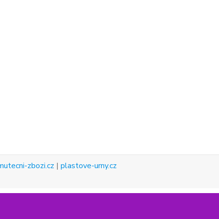
mutecni-zbozi.cz
|
plastove-urny.cz