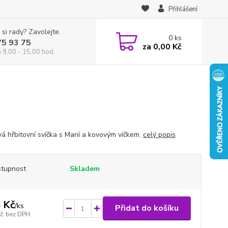
Přihlášení
 si rady? Zavolejte.
0
ks
75 93 75
za
0,00 Kč
á 9,00 - 15,00 hod.
vá hřbitovní svíčka s Marií a kovovým víčkem.
celý popis
tupnost
Skladem
 Kč
/
ks
Přidat do košíku
Kč
bez DPH