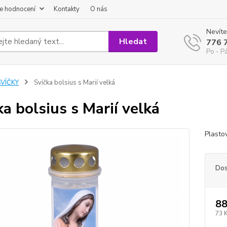
e hodnocení
Kontakty
O nás
Nevíte
Hledat
776 
Po - P
SVÍČKY
Svíčka bolsius s Marií velká
ka bolsius s Marií velká
Plasto
Dos
88
73 