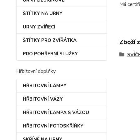
URNY DESIGNOVÉ
Má certif
ŠTÍTKY NA URNY
URNY ZVÍŘECÍ
ŠTÍTKY PRO ZVÍŘÁTKA
Zboží 
PRO POHŘEBNÍ SLUŽBY
SVÍČ
Hřbitovní doplňky
HŘBITOVNÍ LAMPY
HŘBITOVNÍ VÁZY
HŘBITOVNÍ LAMPA S VÁZOU
HŘBITOVNÍ FOTOSKŘÍŇKY
SKŘÍNĚ NA URNY