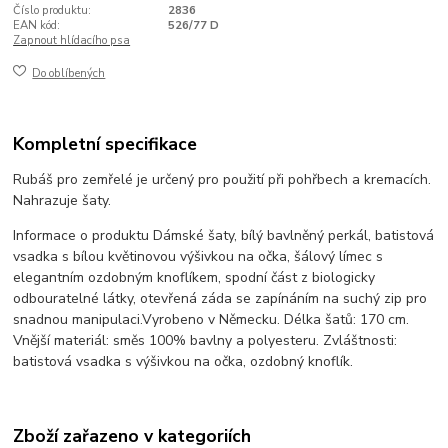
Číslo produktu:
2836
EAN kód:
526/77 D
Zapnout hlídacího psa
Do oblíbených
Kompletní specifikace
Rubáš pro zemřelé je určený pro použití při pohřbech a kremacích.
Nahrazuje šaty.
Informace o produktu Dámské šaty, bílý bavlněný perkál, batistová
vsadka s bílou květinovou výšivkou na očka, šálový límec s
elegantním ozdobným knoflíkem, spodní část z biologicky
odbouratelné látky, otevřená záda se zapínáním na suchý zip pro
snadnou manipulaci.
Vyrobeno v Německu.
Délka šatů: 170 cm.
Vnější materiál: směs 100% bavlny a polyesteru. Zvláštnosti:
batistová vsadka s výšivkou na očka, ozdobný knoflík.
Zboží zařazeno v kategoriích