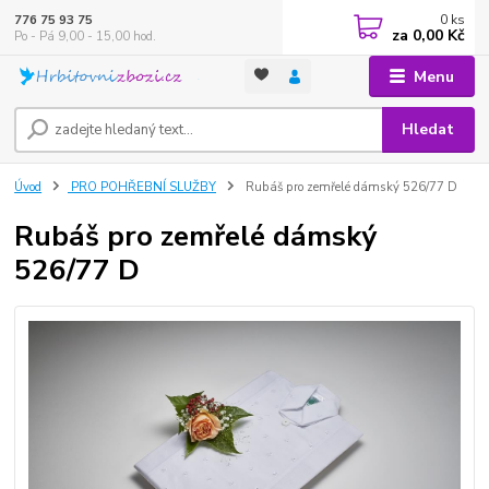
0
ks
776 75 93 75
za
0,00 Kč
Po - Pá 9,00 - 15,00 hod.
Menu
Hledat
Úvod
PRO POHŘEBNÍ SLUŽBY
Rubáš pro zemřelé dámský 526/77 D
Rubáš pro zemřelé dámský
526/77 D