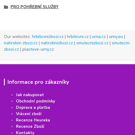
PRO POHŘEBNÍ SLUŽBY
Our websites:
hrbitovnizbozi.cz
|
hrbitovni.cz
|
urna.cz
|
urny.eu
|
nahrobni-zbozi.cz
|
nahrobnizbozi.cz
|
smutecnizbozi.cz
|
smutecni-
zbozi.cz
|
plastove-urny.cz
Informace pro zákazníky
Jak nakupovat
Obchodní podmínky
Doprava a platba
Vrácení
z
boží
Recenze Heureka
Recenze Zboží
Kontakty