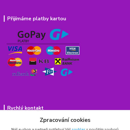
Přijímáme platby kartou
Rychlý kontakt
Zpracování cookies
776 75 93 75
Po - Pá 9,00 - 15,00 hod.
Náš e-shop a partneři potřebují Váš
souhlas
s použitím souborů