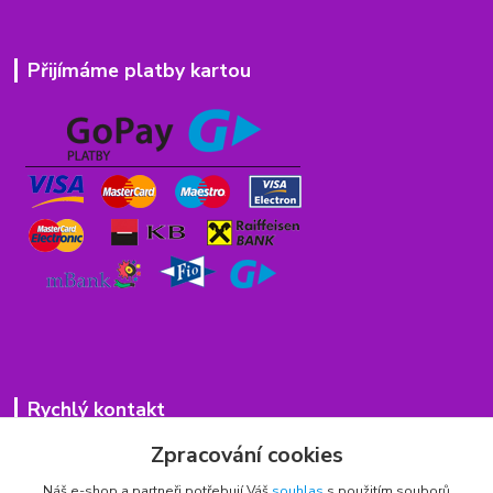
Přijímáme platby kartou
Rychlý kontakt
Zpracování cookies
776 75 93 75
Po - Pá 9,00 - 15,00 hod.
Náš e-shop a partneři potřebují Váš
souhlas
s použitím souborů