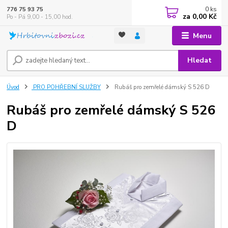
0
ks
776 75 93 75
za
0,00 Kč
Po - Pá 9,00 - 15,00 hod.
Menu
Hledat
Úvod
PRO POHŘEBNÍ SLUŽBY
Rubáš pro zemřelé dámský S 526 D
Rubáš pro zemřelé dámský S 526
D