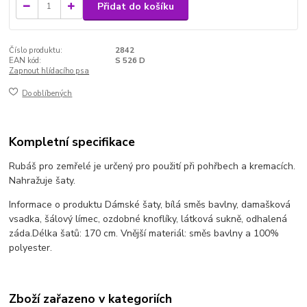
Přidat do košíku
Číslo produktu:
2842
EAN kód:
S 526 D
Zapnout hlídacího psa
Do oblíbených
Kompletní specifikace
Rubáš pro zemřelé je určený pro použití při pohřbech a kremacích.
Nahražuje šaty.
Informace o produktu Dámské šaty, bílá směs bavlny, damašková
vsadka, šálový límec, ozdobné knoflíky, látková sukně, odhalená
záda.
Délka šatů: 170 cm. Vnější materiál: směs bavlny a 100%
polyester.
Zboží zařazeno v kategoriích