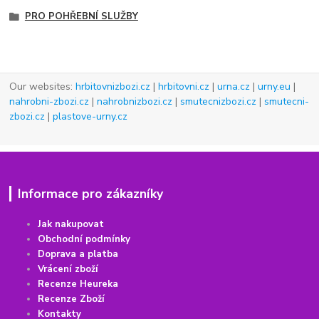
PRO POHŘEBNÍ SLUŽBY
Our websites:
hrbitovnizbozi.cz
|
hrbitovni.cz
|
urna.cz
|
urny.eu
|
nahrobni-zbozi.cz
|
nahrobnizbozi.cz
|
smutecnizbozi.cz
|
smutecni-
zbozi.cz
|
plastove-urny.cz
Informace pro zákazníky
Jak nakupovat
Obchodní podmínky
Doprava a platba
Vrácení
z
boží
Recenze Heureka
Recenze Zboží
Kontakty