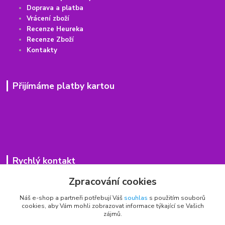
Doprava a platba
Vrácení
z
boží
Recenze Heureka
Recenze Zboží
Kontakty
Přijímáme platby kartou
Rychlý kontakt
Zpracování cookies
776 75 93 75
Po - Pá 9,00 - 15,00 hod.
Náš e-shop a partneři potřebují Váš
souhlas
s použitím souborů
cookies, aby Vám mohli zobrazovat informace týkající se Vašich
obchod(zavináč)hrbitovnizbozi.cz
zájmů.