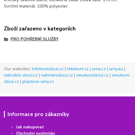
Svrchní materiál: 100% polyester.
Zboží zařazeno v kategoriích
PRO POHŘEBNÍ SLUŽBY
Our websites:
hrbitovnizbozi.cz
|
hrbitovni.cz
|
urna.cz
|
urny.eu
|
nahrobni-zbozi.cz
|
nahrobnizbozi.cz
|
smutecnizbozi.cz
|
smutecni-
zbozi.cz
|
plastove-urny.cz
Informace pro zákazníky
Jak nakupovat
Obchodní podmínky