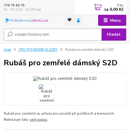
0
ks
776 75 93 75
za
0,00 Kč
Po - Pá 9,00 - 15,00 hod.
Menu
Hledat
Úvod
PRO POHŘEBNÍ SLUŽBY
Rubáš pro zemřelé dámský S2D
Rubáš pro zemřelé dámský S2D
Rubáš pro zemřelé je určený pro použití při pohřbech a kremacích.
Nahrazuje šaty.
celý popis