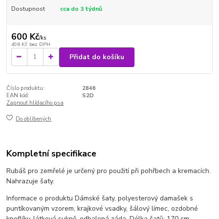
Dostupnost
cca do 3 týdnů
600 Kč
/
ks
496 Kč
bez DPH
Přidat do košíku
Číslo produktu:
2846
EAN kód:
S2D
Zapnout hlídacího psa
Do oblíbených
Kompletní specifikace
Rubáš pro zemřelé je určený pro použití při pohřbech a kremacích.
Nahrazuje šaty.
Informace o produktu Dámské šaty, polyesterový damašek s
puntíkovaným vzorem, krajkové vsadky, šálový límec, ozdobné
knoflíky, látková sukně, odhalená záda. Délka šatů: 170 cm.