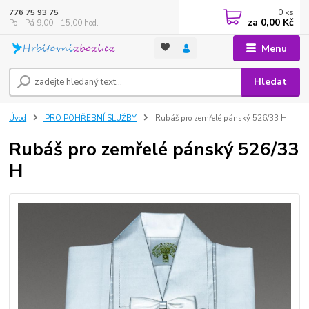
0
ks
776 75 93 75
za
0,00 Kč
Po - Pá 9,00 - 15,00 hod.
Menu
Hledat
Úvod
PRO POHŘEBNÍ SLUŽBY
Rubáš pro zemřelé pánský 526/33 H
Rubáš pro zemřelé pánský 526/33
H