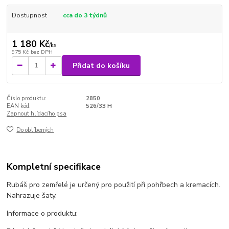
Dostupnost
cca do 3 týdnů
1 180 Kč
/
ks
975 Kč
bez DPH
Přidat do košíku
Číslo produktu:
2850
EAN kód:
526/33 H
Zapnout hlídacího psa
Do oblíbených
Kompletní specifikace
Rubáš pro zemřelé je určený pro použití při pohřbech a kremacích.
Nahrazuje šaty.
Informace o produktu: