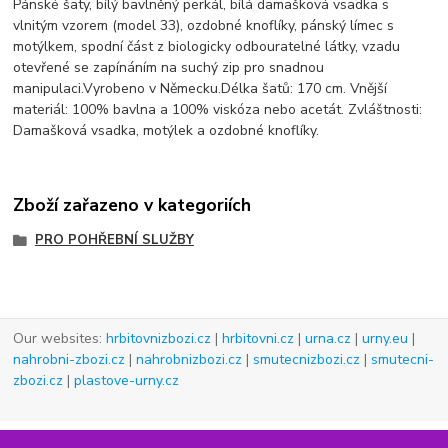
Pánské šaty, bílý bavlněný perkál, bílá damašková vsadka s
vlnitým vzorem (model 33), ozdobné knoflíky, pánský límec s
motýlkem, spodní část z biologicky odbouratelné látky, vzadu
otevřené se zapínáním na suchý zip pro snadnou
manipulaci.
Vyrobeno v Německu.
Délka šatů: 170 cm. Vnější
materiál: 100% bavlna a 100% viskóza nebo acetát. Zvláštnosti:
Damašková vsadka, motýlek a ozdobné knoflíky.
Zboží zařazeno v kategoriích
PRO POHŘEBNÍ SLUŽBY
Our websites:
hrbitovnizbozi.cz
|
hrbitovni.cz
|
urna.cz
|
urny.eu
|
nahrobni-zbozi.cz
|
nahrobnizbozi.cz
|
smutecnizbozi.cz
|
smutecni-
zbozi.cz
|
plastove-urny.cz