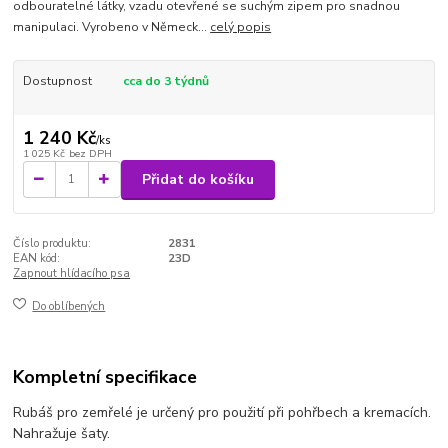
odbouratelné látky, vzadu otevřené se suchým zipem pro snadnou
manipulaci. Vyrobeno v Německ...
celý popis
Dostupnost
cca do 3 týdnů
1 240 Kč
/
ks
1 025 Kč
bez DPH
Přidat do košíku
Číslo produktu:
2831
EAN kód:
23D
Zapnout hlídacího psa
Do oblíbených
Kompletní specifikace
Rubáš pro zemřelé je určený pro použití při pohřbech a kremacích.
Nahražuje šaty.