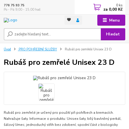
0
ks
776 75 93 75
za
0,00 Kč
Po - Pá 9,00 - 15,00 hod.
Menu
Hledat
Úvod
PRO POHŘEBNÍ SLUŽBY
Rubáš pro zemřelé Unisex 23 D
Rubáš pro zemřelé Unisex 23 D
Rubáš pro zemřelé je určený pro použití při pohřbech a kremacích.
Nahražuje šaty. Informace o produktu: Unisex šaty, bílý bavlněný perkál,
šálový límec, jednoduchý střih bez zdobení, spodní část z biologicky