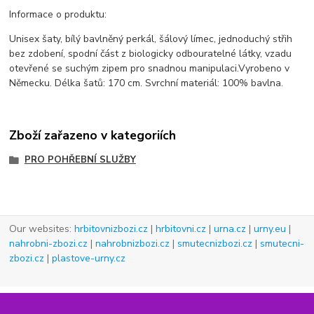
Informace o produktu:
Unisex šaty, bílý bavlněný perkál, šálový límec, jednoduchý střih
bez zdobení, spodní část z biologicky odbouratelné látky, vzadu
otevřené se suchým zipem pro snadnou manipulaci.
Vyrobeno v
Německu.
Délka šatů: 170 cm. Svrchní materiál: 100% bavlna.
Zboží zařazeno v kategoriích
PRO POHŘEBNÍ SLUŽBY
Our websites:
hrbitovnizbozi.cz
|
hrbitovni.cz
|
urna.cz
|
urny.eu
|
nahrobni-zbozi.cz
|
nahrobnizbozi.cz
|
smutecnizbozi.cz
|
smutecni-
zbozi.cz
|
plastove-urny.cz