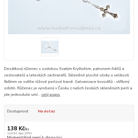
Desátkový růženec s ozdobou Svatým Kryštofem, patronem řidičů a
cestovatelů a leteckých záchranářů. Skleněné ploché olivky o velikosti
8x6mm ve světle růžové perlové barvě. Galvanizace kovodílů - stříbrný
odstín. Růženec je vyrobený v Česku z našich českých skleněných perlí a
jde jednoduše umí...
celý popis
Dostupnost
Na dotaz
138 Kč
/
ks
114 Kč
bez DPH
Momentálně není k dispozici