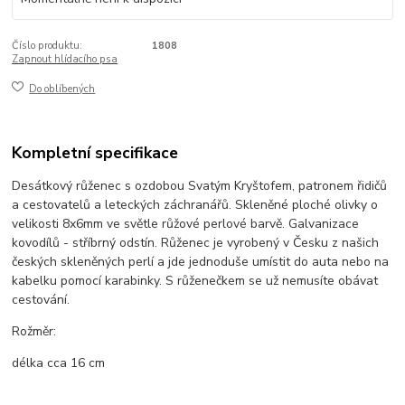
Číslo produktu:
1808
Zapnout hlídacího psa
Do oblíbených
Kompletní specifikace
Desátkový růženec s ozdobou Svatým Kryštofem, patronem řidičů
a cestovatelů a leteckých záchranářů. Skleněné ploché olivky o
velikosti 8x6mm ve světle růžové perlové barvě. Galvanizace
kovodílů - stříbrný odstín. Růženec je vyrobený v Česku z našich
českých skleněných perlí a jde jednoduše umístit do auta nebo na
kabelku pomocí karabinky. S růženečkem se už nemusíte obávat
cestování.
Rožměr:
délka cca 16 cm