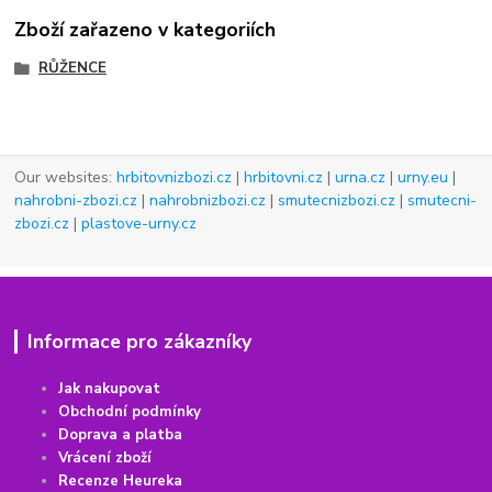
Zboží zařazeno v kategoriích
RŮŽENCE
Our websites:
hrbitovnizbozi.cz
|
hrbitovni.cz
|
urna.cz
|
urny.eu
|
nahrobni-zbozi.cz
|
nahrobnizbozi.cz
|
smutecnizbozi.cz
|
smutecni-
zbozi.cz
|
plastove-urny.cz
Informace pro zákazníky
Jak nakupovat
Obchodní podmínky
Doprava a platba
Vrácení
z
boží
Recenze Heureka