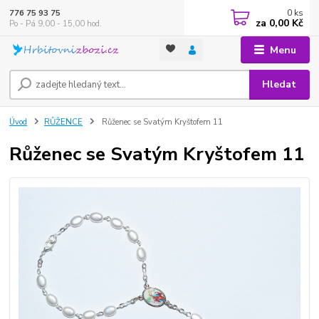
0
ks
776 75 93 75
za
0,00 Kč
Po - Pá 9,00 - 15,00 hod.
Menu
Hledat
Úvod
RŮŽENCE
Růženec se Svatým Kryštofem 11
Růženec se Svatým Kryštofem 11