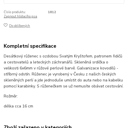
Číslo produktu:
1812
Zapnout hlídacího psa
Do oblíbených
Kompletní specifikace
Desátkový růženec s ozdobou Svatým Kryštofem, patronem řidičů
a cestovatelů a leteckých záchranářů. Skleněná srdíčka o
velikosti 6x6mm v růžové perlové barvě. Galvanizace kovodílů -
stříbrný odstín. Růženec je vyrobený v Česku z našich českých
skleněných perlí a jde jednoduše umístit do auta nebo na kabelku
pomocí karabinky. S růženečkem se už nemusíte obávat cestování.
Rožměr:
délka cca 16 cm
Zboží zařazeno v kategoriích