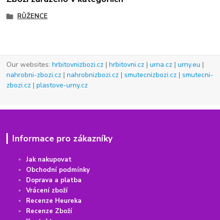
RŮŽENCE
Our websites:
hrbitovnizbozi.cz
|
hrbitovni.cz
|
urna.cz
|
urny.eu
|
nahrobni-zbozi.cz
|
nahrobnizbozi.cz
|
smutecnizbozi.cz
|
smutecni-
zbozi.cz
|
plastove-urny.cz
Informace pro zákazníky
Jak nakupovat
Obchodní podmínky
Doprava a platba
Vrácení
z
boží
Recenze Heureka
Recenze Zboží