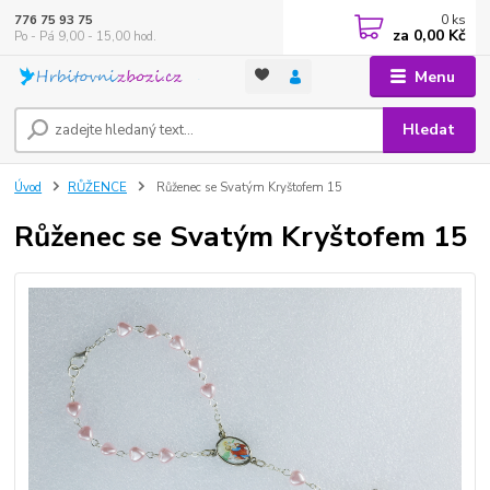
0
ks
776 75 93 75
za
0,00 Kč
Po - Pá 9,00 - 15,00 hod.
Menu
Hledat
Úvod
RŮŽENCE
Růženec se Svatým Kryštofem 15
Růženec se Svatým Kryštofem 15