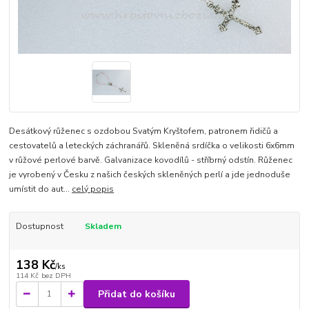
Desátkový růženec s ozdobou Svatým Kryštofem, patronem řidičů a
cestovatelů a leteckých záchranářů. Skleněná srdíčka o velikosti 6x6mm
v růžové perlové barvě. Galvanizace kovodílů - stříbrný odstín. Růženec
je vyrobený v Česku z našich českých skleněných perlí a jde jednoduše
umístit do aut...
celý popis
Dostupnost
Skladem
138 Kč
/
ks
114 Kč
bez DPH
Přidat do košíku