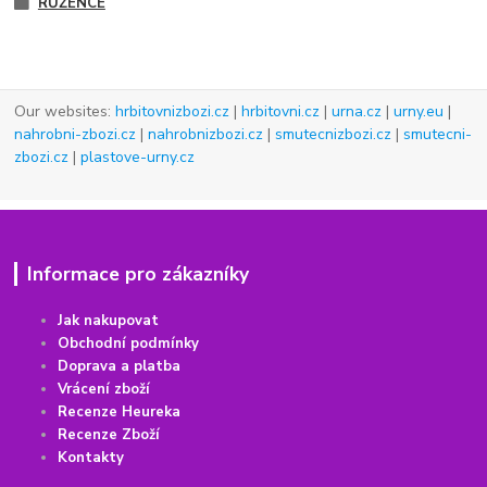
RŮŽENCE
Our websites:
hrbitovnizbozi.cz
|
hrbitovni.cz
|
urna.cz
|
urny.eu
|
nahrobni-zbozi.cz
|
nahrobnizbozi.cz
|
smutecnizbozi.cz
|
smutecni-
zbozi.cz
|
plastove-urny.cz
Informace pro zákazníky
Jak nakupovat
Obchodní podmínky
Doprava a platba
Vrácení
z
boží
Recenze Heureka
Recenze Zboží
Kontakty