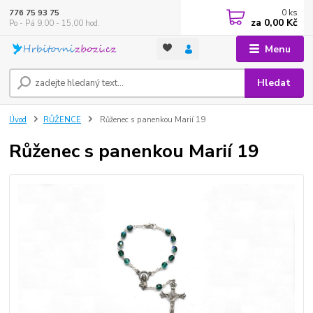
0
ks
776 75 93 75
za
0,00 Kč
Po - Pá 9,00 - 15,00 hod.
Menu
Hledat
Úvod
RŮŽENCE
Růženec s panenkou Marií 19
Růženec s panenkou Marií 19