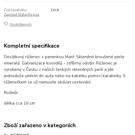
Číslo produktu:
1816
Zapnout hlídacího psa
Do oblíbených
Kompletní specifikace
Desátkový růženec s panenkou Marií. Skleněné broušené perle
emerald. Galvanizace kovodílů - stříbrný odstín. Růženec je
vyrobený v Česku z našich českých skleněných perlí a jde
jednoduše umístit do auta nebo na kabelku pomocí karabinky. S
růženečkem se už nemusíte obávat cestování.
Rožměr:
délka cca 16 cm
Zboží zařazeno v kategoriích