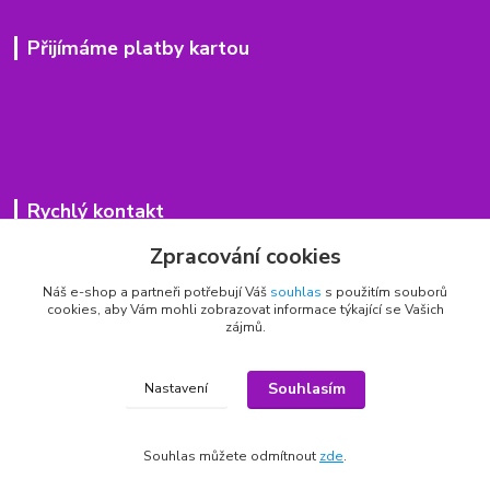
Přijímáme platby kartou
Rychlý kontakt
Zpracování cookies
776 75 93 75
Po - Pá 9,00 - 15,00 hod.
Náš e-shop a partneři potřebují Váš
souhlas
s použitím souborů
cookies, aby Vám mohli zobrazovat informace týkající se Vašich
obchod(zavináč)hrbitovnizbozi.cz
zájmů.
Souhlasím
Nastavení
Copyright © 2011 - 2026
Souhlas můžete odmítnout
zde
.