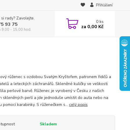
Přihlášení
 si rady? Zavolejte.
0
ks
75 93 75
za
0,00 Kč
á 9,00 - 15,00 hod.
ový růženec s ozdobou Svatým Kryštofem, patronem řidičů a
atelů a leteckých záchranářů. Skleněné kuličky ve velikosti
lila perlové barvě. Růženec je vyrobený v Česku z našich
h skleněných perlí a jde jednoduše umístit do auta nebo na
u pomocí karabinky. S růženečkem s...
celý popis
tupnost
Skladem