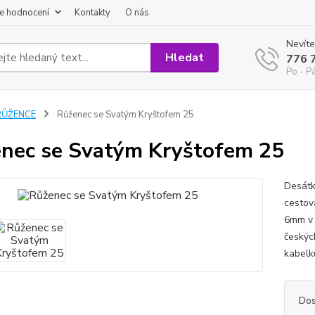
e hodnocení
Kontakty
O nás
Nevíte
Hledat
776 
Po - P
RŮŽENCE
Růženec se Svatým Kryštofem 25
nec se Svatým Kryštofem 25
Desátk
cestov
6mm v 
českýc
kabelk
Dos