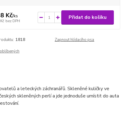
8 Kč
/
ks
Přidat do košíku
 Kč
bez DPH
roduktu:
1818
Zapnout hlídacího psa
oblíbených
vatelů a leteckých záchranářů. Skleněné kuličky ve
českých skleněných perlí a jde jednoduše umístit do auta
estování.