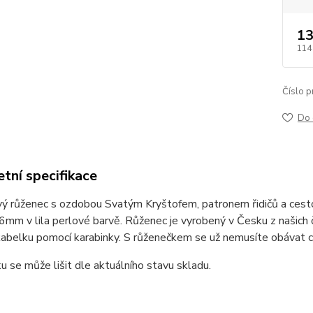
13
114
Číslo p
Do 
tní specifikace
ý růženec s ozdobou Svatým Kryštofem, patronem řidičů a cesto
 6mm v lila perlové barvě. Růženec je vyrobený v Česku z našich 
abelku pomocí karabinky. S růženečkem se už nemusíte obávat c
ku se může lišit dle aktuálního stavu skladu.