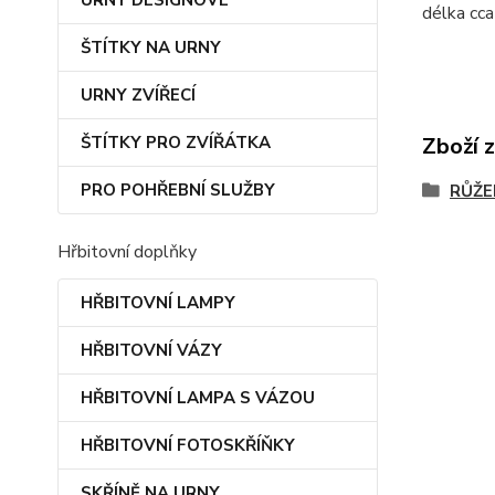
URNY DESIGNOVÉ
délka cc
ŠTÍTKY NA URNY
URNY ZVÍŘECÍ
ŠTÍTKY PRO ZVÍŘÁTKA
Zboží 
PRO POHŘEBNÍ SLUŽBY
RŮŽE
Hřbitovní doplňky
HŘBITOVNÍ LAMPY
HŘBITOVNÍ VÁZY
HŘBITOVNÍ LAMPA S VÁZOU
HŘBITOVNÍ FOTOSKŘÍŇKY
SKŘÍNĚ NA URNY