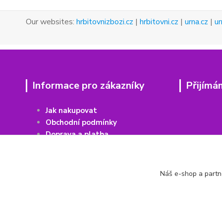
Our websites:
hrbitovnizbozi.cz
|
hrbitovni.cz
|
urna.cz
|
ur
Informace pro zákazníky
Přijímá
Jak nakupovat
Obchodní podmínky
Doprava a platba
Vrácení
z
boží
Recenze Heureka
Recenze Zboží
Náš e-shop a partn
Kontakty