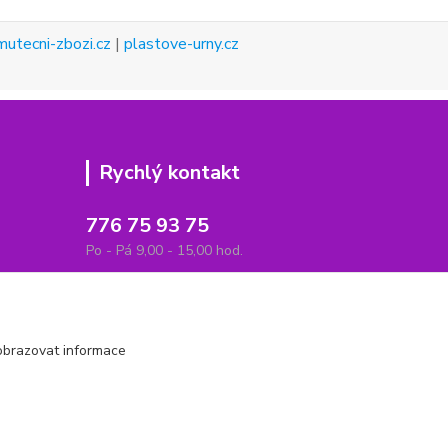
mutecni-zbozi.cz
|
plastove-urny.cz
Rychlý kontakt
776 75 93 75
Po - Pá 9,00 - 15,00 hod.
obchod(zavináč)hrbitovnizbozi.cz
obrazovat informace