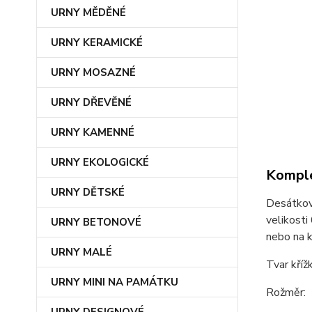
URNY MĚDĚNÉ
URNY KERAMICKÉ
URNY MOSAZNÉ
URNY DŘEVĚNÉ
URNY KAMENNÉ
URNY EKOLOGICKÉ
Komple
URNY DĚTSKÉ
Desátkov
velikosti
URNY BETONOVÉ
nebo na k
URNY MALÉ
Tvar kříž
URNY MINI NA PAMÁTKU
Rožměr: