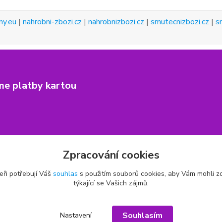
ny.eu
|
nahrobni-zbozi.cz
|
nahrobnizbozi.cz
|
smutecnizbozi.cz
|
s
me platby kartou
Zpracování cookies
eři potřebují Váš
souhlas
s použitím souborů cookies, aby Vám mohli z
týkající se Vašich zájmů.
Souhlasím
Nastavení