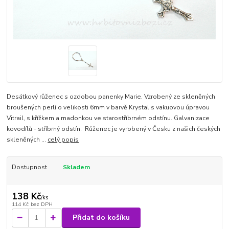
Desátkový růženec s ozdobou panenky Marie. Vzrobený ze skleněných
broušených perlí o velikosti 6mm v barvě Krystal s vakuovou úpravou
Vitrail, s křížkem a madonkou ve starostříbrném odstínu. Galvanizace
kovodílů - stříbrný odstín. Růženec je vyrobený v Česku z našich českých
skleněných ...
celý popis
Dostupnost
Skladem
138 Kč
/
ks
114 Kč
bez DPH
Přidat do košíku