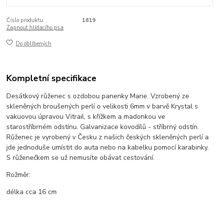
Číslo produktu:
1819
Zapnout hlídacího psa
Do oblíbených
Kompletní specifikace
Desátkový růženec s ozdobou panenky Marie. Vzrobený ze
skleněných broušených perlí o velikosti 6mm v barvě Krystal s
vakuovou úpravou Vitrail, s křížkem a madonkou ve
starostříbrném odstínu. Galvanizace kovodílů - stříbrný odstín.
Růženec je vyrobený v Česku z našich českých skleněných perlí a
jde jednoduše umístit do auta nebo na kabelku pomocí karabinky.
S růženečkem se už nemusíte obávat cestování.
Rožměr:
délka cca 16 cm