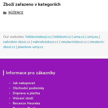
Zboží zařazeno v kategoriích
RŮŽENCE
Our websites:
hrbitovnizbozi.cz
|
hrbitovni.cz
|
urna.cz
|
urny.eu
|
nahrobni-zbozi.cz
|
nahrobnizbozi.cz
|
smutecnizbozi.cz
|
smutecni-
zbozi.cz
|
plastove-urny.cz
Informace pro zákazníky
Jak nakupovat
Obchodní podmínky
Doprava a platba
Vrácení
z
boží
Recenze Heureka