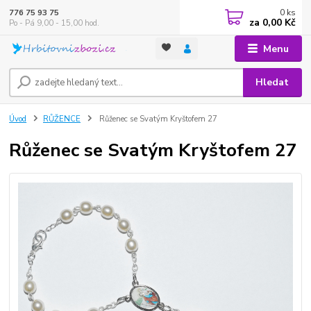
0
ks
776 75 93 75
za
0,00 Kč
Po - Pá 9,00 - 15,00 hod.
Menu
Hledat
Úvod
RŮŽENCE
Růženec se Svatým Kryštofem 27
Růženec se Svatým Kryštofem 27