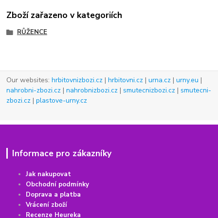
Zboží zařazeno v kategoriích
RŮŽENCE
Our websites:
hrbitovnizbozi.cz
|
hrbitovni.cz
|
urna.cz
|
urny.eu
|
nahrobni-zbozi.cz
|
nahrobnizbozi.cz
|
smutecnizbozi.cz
|
smutecni-
zbozi.cz
|
plastove-urny.cz
Informace pro zákazníky
Jak nakupovat
Obchodní podmínky
Doprava a platba
Vrácení
z
boží
Recenze Heureka