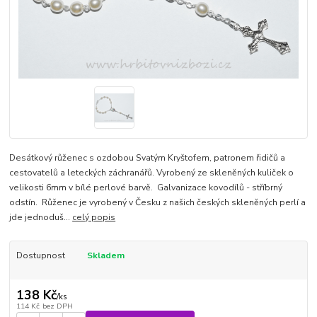
Desátkový růženec s ozdobou Svatým Kryštofem, patronem řidičů a
cestovatelů a leteckých záchranářů. Vyrobený ze skleněných kuliček o
velikosti 6mm v bílé perlové barvě. Galvanizace kovodílů - stříbrný
odstín. Růženec je vyrobený v Česku z našich českých skleněných perlí a
jde jednoduš...
celý popis
Dostupnost
Skladem
138 Kč
/
ks
114 Kč
bez DPH