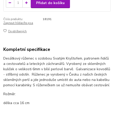
Přidat do košíku
Číslo produktu:
18191
Zapnout hlídacího psa
Do oblíbených
Kompletní specifikace
Desátkový růženec s ozdobou Svatým Kryštofem, patronem řidičů
a cestovatelů a leteckých záchranářů. Vyrobený ze skleněných
kuliček o velikosti 6mm v bílé perlové barvě. Galvanizace kovodílů
- stříbrný odstín. Růženec je vyrobený v Česku z našich českých
skleněných perlí a jde jednoduše umístit do auta nebo na kabelku
pomocí karabinky. S růženečkem se už nemusíte obávat cestování.
Rožměr:
délka cca 16 cm