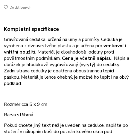
Do oblíbených
Kompletní specifikace
Gravírovaná cedulka určená na urny a pomníky. Cedulka je
vyrobena z dvouvrstvého plastu a je určena pro
venkovní i
vnitřní použití
. Materiál je dlouhodobě odolný proti
povětrnostním podmínkám.
Cena je včetně nápisu
. Nápis a
obrázek je hloubkově vygravírovaný (vyrytý) do cedulky.
Zadní strana cedulky je opatřena oboustrannou lepicí
páskou. Materiál je lehce ohebný, je možné ho lepit i na oblý
podklad.
Rozměr cca 5 x 9 cm
Barva stříbrná
Pokud chcete jiný text než je uveden na cedulce, napište po
vložení v nákupním koši do poznámkového okna pod