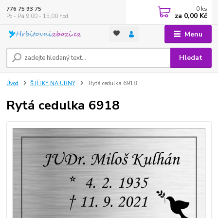
0
ks
776 75 93 75
za
0,00 Kč
Po - Pá 9,00 - 15,00 hod.
Menu
Hledat
Úvod
ŠTÍTKY NA URNY
Rytá cedulka 6918
Rytá cedulka 6918