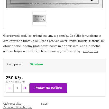
Gravírovaná cedulka určená na urny a pomníky. Cedulka je vyrobena z
dvouvrstvého plastu a je určena pro venkovní i vnitřní použití. Materiál je
dlouhodobě odolný proti povětrnostním podmínkám. Cena je včetně
nápisu. Nápis a obrázek je hloubkově vygravírovaný (vy...
celý popis
Dostupnost
Skladem
250 Kč
/
ks
207 Kč
bez DPH
Přidat do košíku
Číslo produktu:
6918
Zapnout hlídacího psa