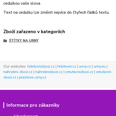
cedulkou vaše slova.
Text na cedulku lze změnit nejvíce do čtyřech řádků textu.
Zboží zařazeno v kategoriích
ŠTÍTKY NA URNY
Our websites:
hrbitovnizbozi.cz
|
hrbitovni.cz
|
urna.cz
|
urny.eu
|
nahrobni-zbozi.cz
|
nahrobnizbozi.cz
|
smutecnizbozi.cz
|
smutecni-
zbozi.cz
|
plastove-urny.cz
Informace pro zákazníky