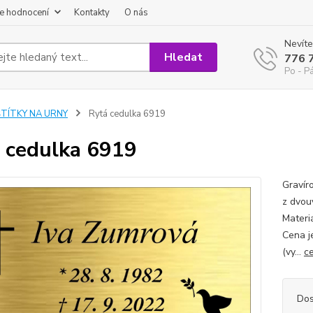
e hodnocení
Kontakty
O nás
Nevíte
Hledat
776 
Po - P
ŠTÍTKY NA URNY
Rytá cedulka 6919
 cedulka 6919
Gravír
z dvouv
Materi
Cena j
(vy...
ce
Dos