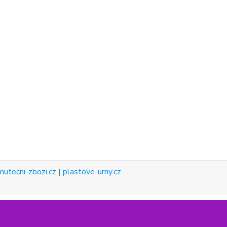
mutecni-zbozi.cz
|
plastove-urny.cz