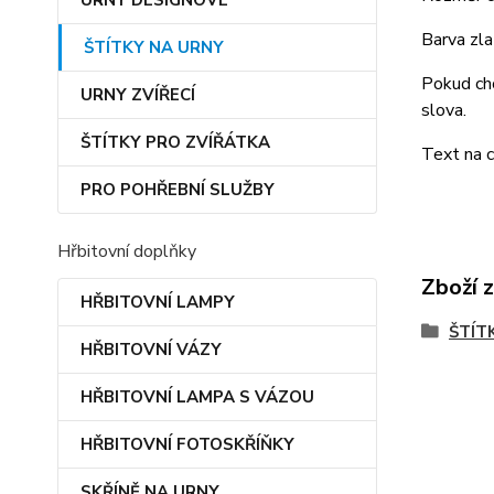
URNY DESIGNOVÉ
Barva zla
ŠTÍTKY NA URNY
Pokud chc
URNY ZVÍŘECÍ
slova.
ŠTÍTKY PRO ZVÍŘÁTKA
Text na c
PRO POHŘEBNÍ SLUŽBY
Hřbitovní doplňky
Zboží 
HŘBITOVNÍ LAMPY
ŠTÍT
HŘBITOVNÍ VÁZY
HŘBITOVNÍ LAMPA S VÁZOU
HŘBITOVNÍ FOTOSKŘÍŇKY
SKŘÍNĚ NA URNY