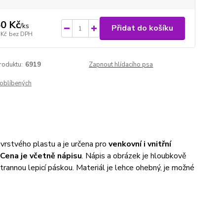
0 Kč
/
ks
Přidat do košíku
 Kč
bez DPH
roduktu:
6919
Zapnout hlídacího psa
oblíbených
vrstvého plastu a je určena pro
venkovní i vnitřní
Cena je včetně nápisu
. Nápis a obrázek je hloubkově
trannou lepicí páskou. Materiál je lehce ohebný, je možné