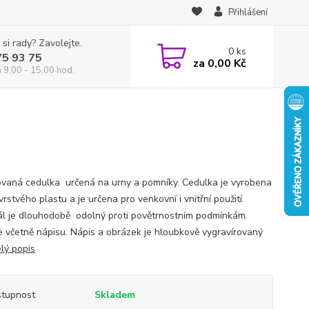
Přihlášení
 si rady? Zavolejte.
0
ks
75 93 75
za
0,00 Kč
á 9,00 - 15,00 hod.
ovaná cedulka určená na urny a pomníky. Cedulka je vyrobena
rstvého plastu a je určena pro venkovní i vnitřní použití.
ál je dlouhodobě odolný proti povětrnostním podmínkám.
e včetně nápisu. Nápis a obrázek je hloubkově vygravírovaný
lý popis
tupnost
Skladem