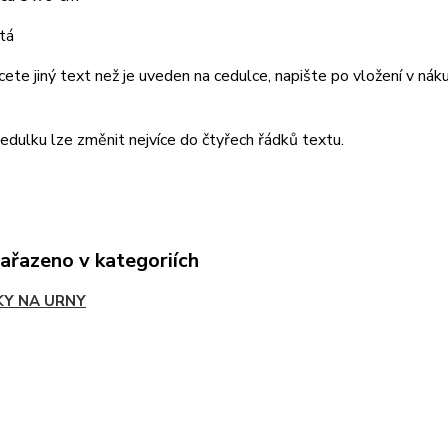
tá
ete jiný text než je uveden na cedulce, napište po vložení v 
edulku lze změnit nejvíce do čtyřech řádků textu.
zařazeno v kategoriích
KY NA URNY