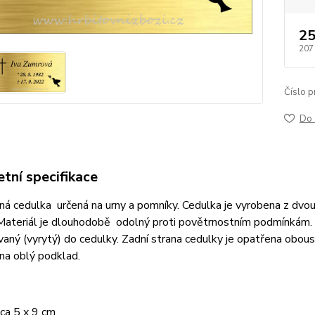
25
207
Číslo p
Do 
tní specifikace
ná cedulka určená na urny a pomníky. Cedulka je vyrobena z dvou
 Materiál je dlouhodobě odolný proti povětrnostním podmínkám.
vaný (vyrytý) do cedulky. Zadní strana cedulky je opatřena obous
i na oblý podklad.
ca 5 x 9 cm