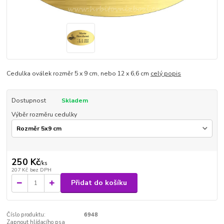
Cedulka oválek rozměr 5 x 9 cm, nebo 12 x 6,6 cm
celý popis
Dostupnost
Skladem
Výběr rozměru cedulky
250 Kč
/
ks
207 Kč
bez DPH
Přidat do košíku
Číslo produktu:
6948
Zapnout hlídacího psa