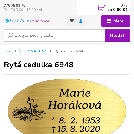
0
ks
776 75 93 75
za
0,00 Kč
Po - Pá 9,00 - 15,00 hod.
Menu
Hledat
Úvod
ŠTÍTKY NA URNY
Rytá cedulka 6948
Rytá cedulka 6948