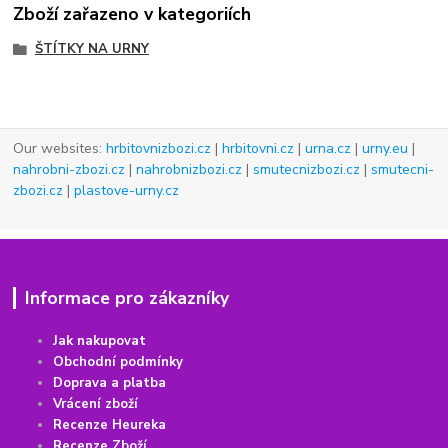
Zboží zařazeno v kategoriích
ŠTÍTKY NA URNY
Our websites:
hrbitovnizbozi.cz
|
hrbitovni.cz
|
urna.cz
|
urny.eu
|
nahrobni-zbozi.cz
|
nahrobnizbozi.cz
|
smutecnizbozi.cz
|
smutecni-
zbozi.cz
|
plastove-urny.cz
Informace pro zákazníky
Jak nakupovat
Obchodní podmínky
Doprava a platba
Vrácení
z
boží
Recenze Heureka
Recenze Zboží