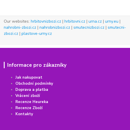
Our websites:
hrbitovnizbozi.cz
|
hrbitovni.cz
|
urna.cz
|
urny.eu
|
nahrobni-zbozi.cz
|
nahrobnizbozi.cz
|
smutecnizbozi.cz
|
smutecni-
zbozi.cz
|
plastove-urny.cz
Informace pro zákazníky
Jak nakupovat
Obchodní podmínky
Doprava a platba
Vrácení
z
boží
Recenze Heureka
Recenze Zboží
Kontakty