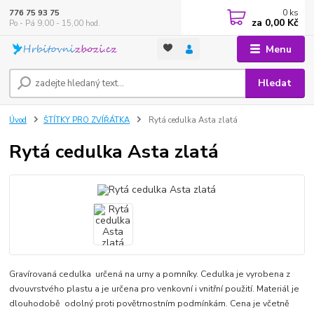
0
ks
776 75 93 75
za
0,00 Kč
Po - Pá 9,00 - 15,00 hod.
Menu
Hledat
Úvod
ŠTÍTKY PRO ZVÍŘÁTKA
Rytá cedulka Asta zlatá
Rytá cedulka Asta zlatá
Gravírovaná cedulka určená na urny a pomníky. Cedulka je vyrobena z
dvouvrstvého plastu a je určena pro venkovní i vnitřní použití. Materiál je
dlouhodobě odolný proti povětrnostním podmínkám. Cena je včetně