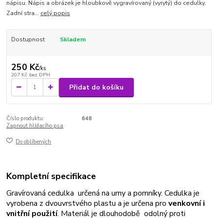
nápisu. Nápis a obrázek je hloubkově vygravírovaný (vyrytý) do cedulky.
Zadní stra...
celý popis
Dostupnost
Skladem
250 Kč
/
ks
207 Kč
bez DPH
Přidat do košíku
Číslo produktu:
648
Zapnout hlídacího psa
Do oblíbených
Kompletní specifikace
Gravírovaná cedulka určená na urny a pomníky. Cedulka je
vyrobena z dvouvrstvého plastu a je určena pro
venkovní i
vnitřní použití
. Materiál je dlouhodobě odolný proti