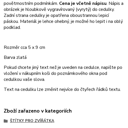
povětrnostním podmínkám.
Cena je včetně nápisu
. Nápis a
obrázek je hloubkově vygravírovaný (vyrytý) do cedulky.
Zadní strana cedulky je opatřena oboustrannou lepicí
páskou. Materiál je lehce ohebný, je možné ho lepit i na oblý
podklad.
Rozměr cca 5 x 9 cm
Barva zlatá
Pokud chcete jiný text než je uveden na cedulce, napište po
vložení v nákupním koši do poznámkového okna pod
cedulkou vaše slova.
Text na cedulku lze změnit nejvíce do čtyřech řádků textu.
Zboží zařazeno v kategoriích
ŠTÍTKY PRO ZVÍŘÁTKA