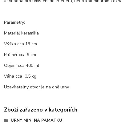
Je vhodná pro umístění do interiéru, nebo kolumbárního okna.
Parametry:
Materiál keramika
Výška cca 13 cm
Průměr cca 9 cm
Objem cca 400 ml
Váha cca 0,5 kg
Uzavíratelný otvor je na dně urny.
Zboží zařazeno v kategoriích
URNY MINI NA PAMÁTKU