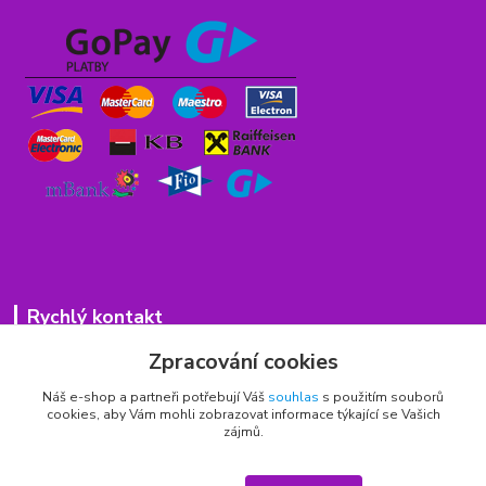
Rychlý kontakt
Zpracování cookies
776 75 93 75
Po - Pá 9,00 - 15,00 hod.
Náš e-shop a partneři potřebují Váš
souhlas
s použitím souborů
cookies, aby Vám mohli zobrazovat informace týkající se Vašich
obchod(zavináč)hrbitovnizbozi.cz
zájmů.