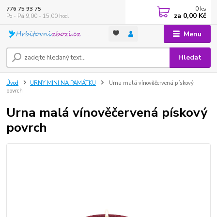
0
ks
776 75 93 75
za
0,00 Kč
Po - Pá 9,00 - 15,00 hod.
Menu
Hledat
Úvod
URNY MINI NA PAMÁTKU
Urna malá vínověčervená pískový
povrch
Urna malá vínověčervená pískový
povrch