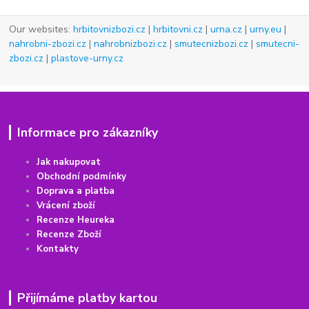
Our websites:
hrbitovnizbozi.cz
|
hrbitovni.cz
|
urna.cz
|
urny.eu
|
nahrobni-zbozi.cz
|
nahrobnizbozi.cz
|
smutecnizbozi.cz
|
smutecni-
zbozi.cz
|
plastove-urny.cz
Informace pro zákazníky
Jak nakupovat
Obchodní podmínky
Doprava a platba
Vrácení
z
boží
Recenze Heureka
Recenze Zboží
Kontakty
Přijímáme platby kartou