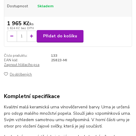
Dostupnost
Skladem
1 965 Kč
/
ks
1 624 Kč
bez DPH
Přidat do košíku
Číslo produktu:
133
EAN kód:
25823-MI
Zapnout hlídacího psa
Do oblíbených
Kompletní specifikace
Kvalitní malá keramická urna vínověčervené barvy. Urna je určená
pro odsyp malého množství popela. Slouží jako vzpomínková urna.
Svým vzhledem samotnou urnu nepřipomíná. V horní části urny je
otvor pro vložení čajové svíčky, která je její součástí.