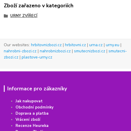
Zboží zařazeno v kategoriích
URNY ZVÍŘECÍ
Our websites:
hrbitovnizbozi.cz
|
hrbitovni.cz
|
urna.cz
|
urny.eu
|
nahrobni-zbozi.cz
|
nahrobnizbozi.cz
|
smutecnizbozi.cz
|
smutecni-
zbozi.cz
|
plastove-urny.cz
Informace pro zákazníky
Jak nakupovat
Obchodní podmínky
Doprava a platba
Vrácení
z
boží
Recenze Heureka