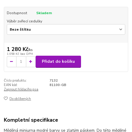
Dostupnost
Skladem
Výběr zvířecí cedulky
1 280 Kč
/
ks
1 058 Kč
bez DPH
Přidat do košíku
Číslo produktu:
7132
EAN kód:
81100-GB
Zapnout hlídacího psa
Do oblíbených
Kompletní specifikace
Měděná miniurna modré barvy se zlatým páskem. Do této měděné