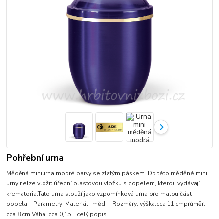
Pohřební urna
Měděná miniurna modré barvy se zlatým páskem. Do této měděné mini
urny nelze vložit úřední plastovou vložku s popelem, kterou vydávají
krematoria.Tato urna slouží jako vzpomínková urna pro malou část
popela. Parametry: Materiál : měd Rozměry: výška:cca 11 cmprůměr:
cca 8 cm Váha: cca 0,15...
celý popis