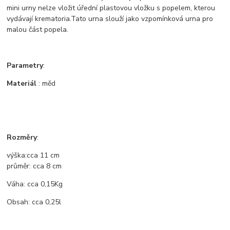
mini urny nelze vložit úřední plastovou vložku s popelem, kterou
vydávají krematoria.Tato urna slouží jako vzpomínková urna pro
malou část popela.
Parametry
:
Materiál
: měd
Rozměry
:
výška:
cca
11
cm
průměr
: cca 8
cm
Váha: cca 0,15Kg
Obsah: cca 0,25l