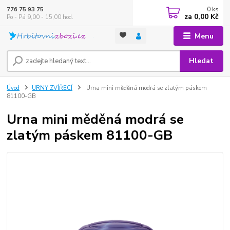
0
ks
776 75 93 75
za
0,00 Kč
Po - Pá 9,00 - 15,00 hod.
Menu
Hledat
Úvod
URNY ZVÍŘECÍ
Urna mini měděná modrá se zlatým páskem
81100-GB
Urna mini měděná modrá se
zlatým páskem 81100-GB